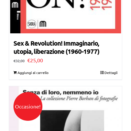
Sex & Revolution! Immaginario,
utopia, liberazione (1960-1977)
Il
Il
€
25,00
€
32,00
prezzo
prezzo
Aggiungi al carrello
Dettagli
originale
attuale
era:
è:
€32,00.
€25,00.
Occasione!