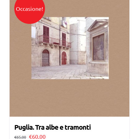
Occasione!
Puglia. Tra albe e tramonti
Il
Il
€
60,00
€
65,00