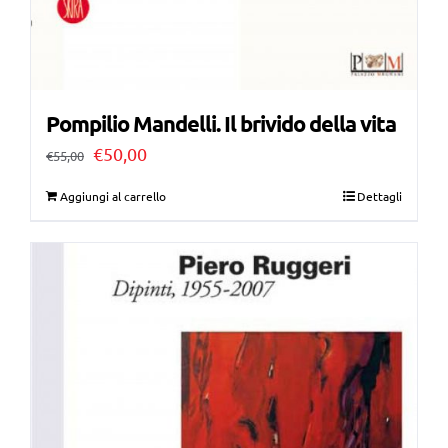
Pompilio Mandelli. Il brivido della vita
Il
Il
€
50,00
€
55,00
prezzo
prezzo
Aggiungi al carrello
Dettagli
originale
attuale
era:
è:
€55,00.
€50,00.