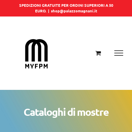
Salta
SPEDIZIONI GRATUITE PER ORDINI SUPERIORI A 50
EURO.
|
shop@palazzomagnani.it
al
contenuto
Cataloghi di mostre