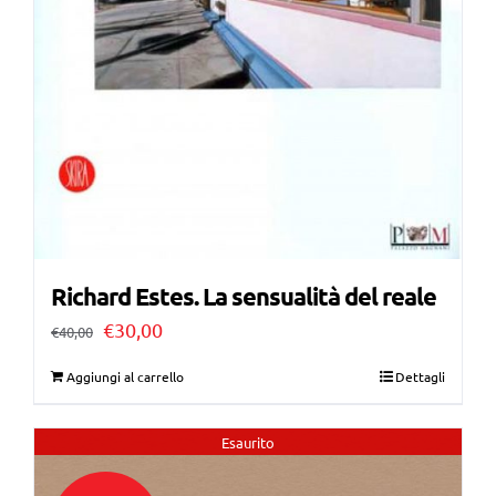
Richard Estes. La sensualità del reale
Il
Il
€
30,00
€
40,00
prezzo
prezzo
Aggiungi al carrello
Dettagli
originale
attuale
era:
è:
Esaurito
€40,00.
€30,00.