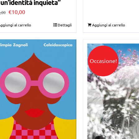
 un’identità inquieta”
Il
Il
€
10,00
,00
prezzo
prezzo
ggiungi al carrello
Dettagli
Aggiungi al carrello
originale
attuale
era:
è:
€30,00.
€10,00.
Occasione!