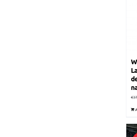
W
La
de
n
€
37
A