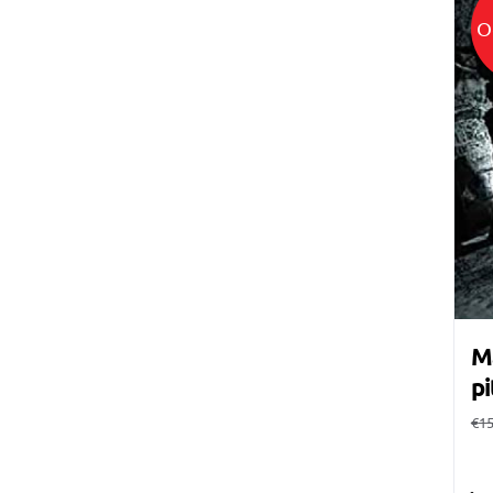
O
Ma
pi
€
15