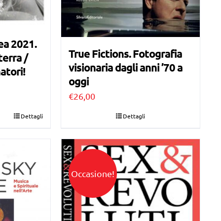
ea 2021.
True Fictions. Fotografia
terra /
visionaria dagli anni ’70 a
atori!
oggi
€
26,00
Dettagli
Dettagli
Occasione!