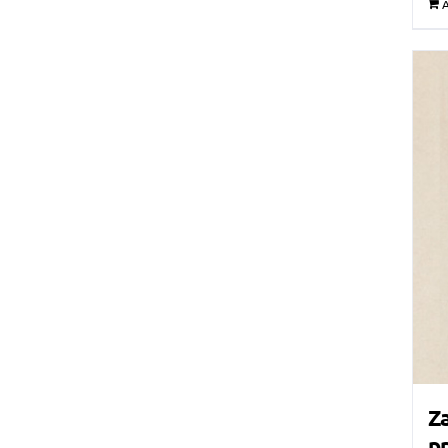
A
Za
pr