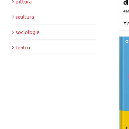
pittura
di
€
30
scultura
A
sociologia
teatro