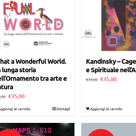
hat a Wonderful World.
Kandinsky – Cage
 lunga storia
e Spirituale nell’
ll’Ornamento tra arte e
Il
Il
€
35,00
€
39,00
atura
prezzo
prezzo
Il
Il
€
35,00
,00
originale
attuale
prezzo
prezzo
era:
è:
ggiungi al carrello
Dettagli
Aggiungi al carrello
originale
attuale
€39,00.
€35,00.
era:
è:
€37,00.
€35,00.