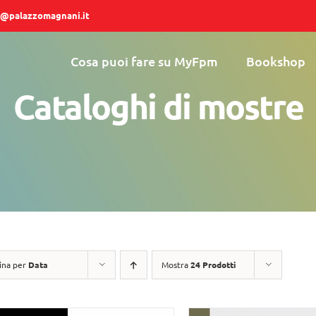
@palazzomagnani.it
Cosa puoi fare su MyFpm
Bookshop
Cataloghi di mostre
ina per
Data
Mostra
24 Prodotti