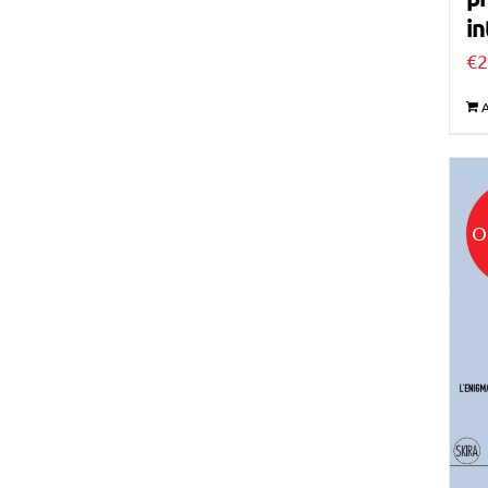
in
€
2
A
O