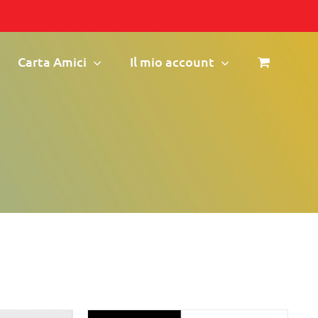
Carta Amici
Il mio account