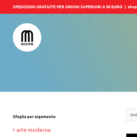
Salta
SPEDIZIONI GRATUITE PER ORDINI SUPERIORI A 50 EURO.
|
shop
al
contenuto
Ord
Sfoglia per argomento
arte moderna