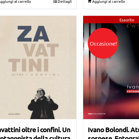
ggiungi al carrello
Dettagli
Aggiungi al carrello
era:
è:
era:
è:
€15,00.
€10,00.
€22,00.
€15,00.
Esaurito
Occasione!
Ivano Bolondi. A
vattini oltre i confini. Un
sospese. Fotogra
otagonista della cultura