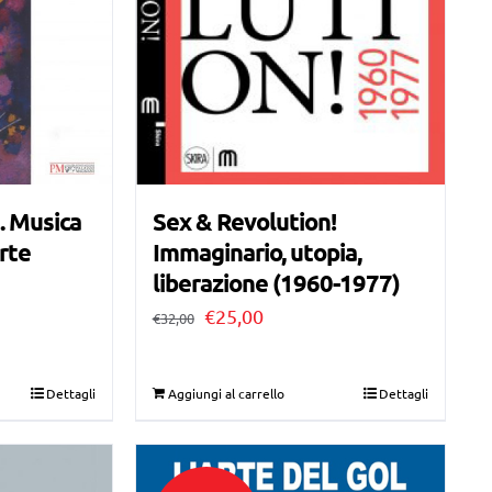
. Musica
Sex & Revolution!
Arte
Immaginario, utopia,
liberazione (1960-1977)
Il
Il
€
25,00
€
32,00
prezzo
prezzo
originale
attuale
Dettagli
Aggiungi al carrello
Dettagli
era:
è:
€32,00.
€25,00.