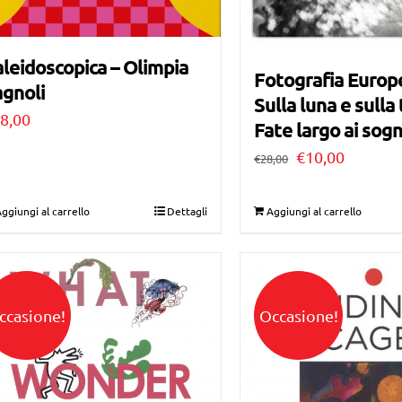
leidoscopica – Olimpia
Fotografia Europ
gnoli
Sulla luna e sulla 
8,00
Fate largo ai sogn
Il
Il
€
10,00
€
28,00
prezzo
prezzo
originale
attuale
ggiungi al carrello
Dettagli
Aggiungi al carrello
era:
è:
€28,00.
€10,00.
ccasione!
Occasione!