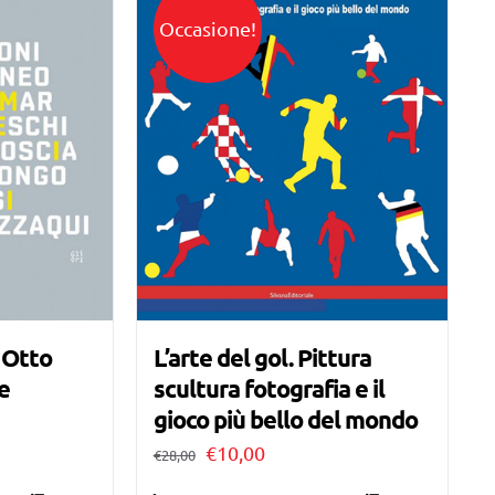
Occasione!
. Otto
L’arte del gol. Pittura
ie
scultura fotografia e il
gioco più bello del mondo
Il
Il
€
10,00
€
28,00
prezzo
prezzo