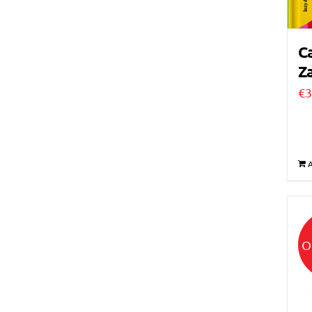
Ca
Za
€
3
A
O