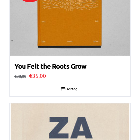
You Felt the Roots Grow
Il
Il
€
35,00
€
38,00
prezzo
prezzo
Dettagli
originale
attuale
era:
è:
€38,00.
€35,00.