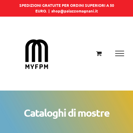
Salta
SPEDIZIONI GRATUITE PER ORDINI SUPERIORI A 50
EURO.
|
shop@palazzomagnani.it
al
contenuto
Cataloghi di mostre