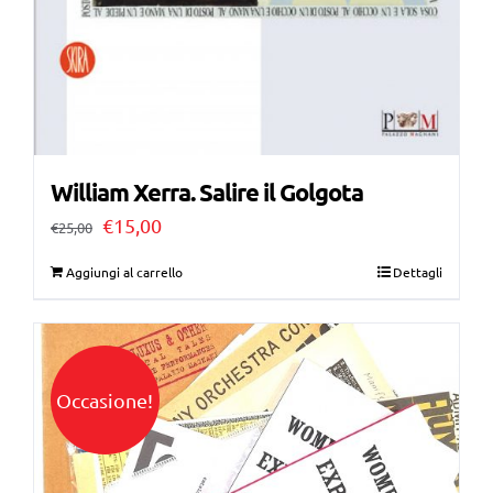
William Xerra. Salire il Golgota
Il
Il
€
15,00
€
25,00
prezzo
prezzo
Aggiungi al carrello
Dettagli
originale
attuale
era:
è:
€25,00.
€15,00.
Occasione!