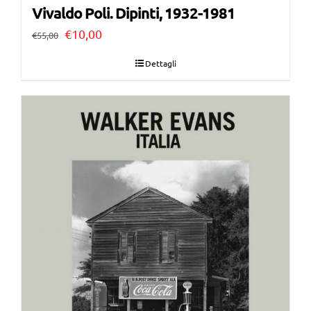
Vivaldo Poli. Dipinti, 1932-1981
Il
Il
€
10,00
€
55,00
prezzo
prezzo
Dettagli
originale
attuale
era:
è:
€55,00.
€10,00.