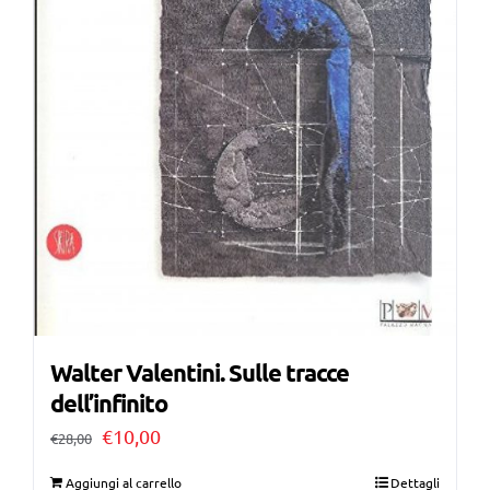
Walter Valentini. Sulle tracce
dell’infinito
Il
Il
€
10,00
€
28,00
prezzo
prezzo
Aggiungi al carrello
Dettagli