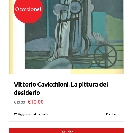
Occasione!
Vittorio Cavicchioni. La pittura del
desiderio
Il
Il
€
10,00
€
40,00
prezzo
prezzo
Aggiungi al carrello
Dettagli
originale
attuale
era:
è:
Esaurito