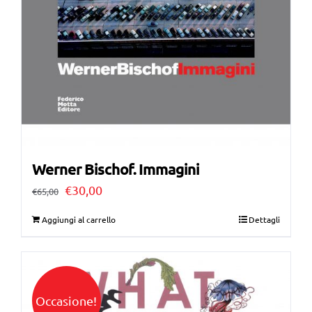
Werner Bischof. Immagini
Il
Il
€
30,00
€
65,00
prezzo
prezzo
Aggiungi al carrello
Dettagli
originale
attuale
era:
è:
€65,00.
€30,00.
Occasione!