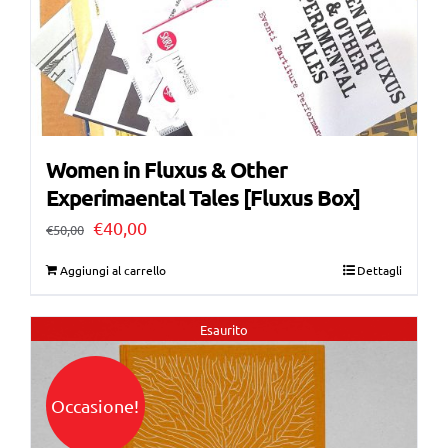
Women in Fluxus & Other
Experimaental Tales [Fluxus Box]
Il
Il
€
40,00
€
50,00
prezzo
prezzo
Aggiungi al carrello
Dettagli
originale
attuale
era:
è:
Esaurito
€50,00.
€40,00.
Occasione!