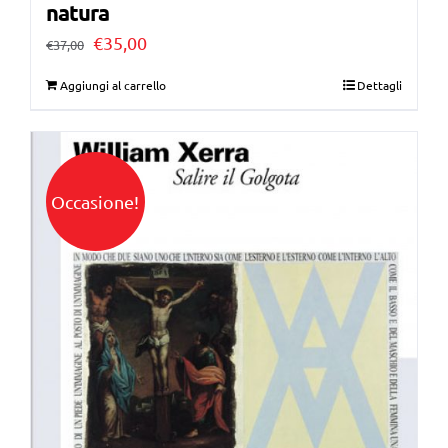
natura
Il
Il
€
35,00
€
37,00
prezzo
prezzo
Aggiungi al carrello
Dettagli
originale
attuale
era:
è:
€37,00.
€35,00.
Occasione!