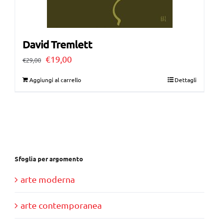
David Tremlett
Il
Il
€
19,00
€
29,00
prezzo
prezzo
Aggiungi al carrello
Dettagli
originale
attuale
era:
è:
€29,00.
€19,00.
Sfoglia per argomento
arte moderna
arte contemporanea