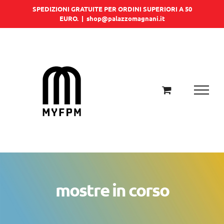
Salta
SPEDIZIONI GRATUITE PER ORDINI SUPERIORI A 50
EURO.
|
shop@palazzomagnani.it
al
contenuto
mostre in corso