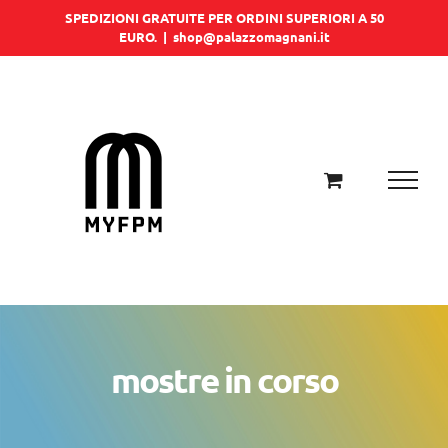
Salta
SPEDIZIONI GRATUITE PER ORDINI SUPERIORI A 50
EURO.
|
shop@palazzomagnani.it
al
contenuto
mostre in corso