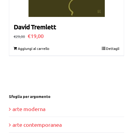
David Tremlett
Il
Il
€
19,00
€
29,00
prezzo
prezzo
Aggiungi al carrello
Dettagli
originale
attuale
era:
è:
€29,00.
€19,00.
Sfoglia per argomento
arte moderna
arte contemporanea