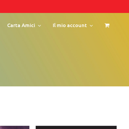
Carta Amici
Il mio account