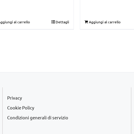
€29,00.
€19,00.
ggiungi al carrello
Dettagli
Aggiungi al carrello
Privacy
Cookie Policy
Condizioni generali di servizio