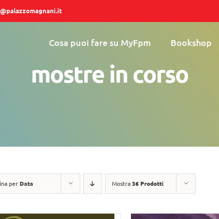
@palazzomagnani.it
Cosa puoi fare su MyFpm
Bookshop
mostre in corso
ina per
Data
Mostra
36 Prodotti