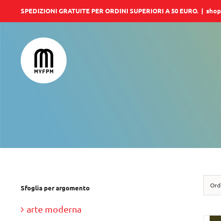
Salta
SPEDIZIONI GRATUITE PER ORDINI SUPERIORI A 50 EURO.
|
shop
al
contenuto
Ord
Sfoglia per argomento
arte moderna