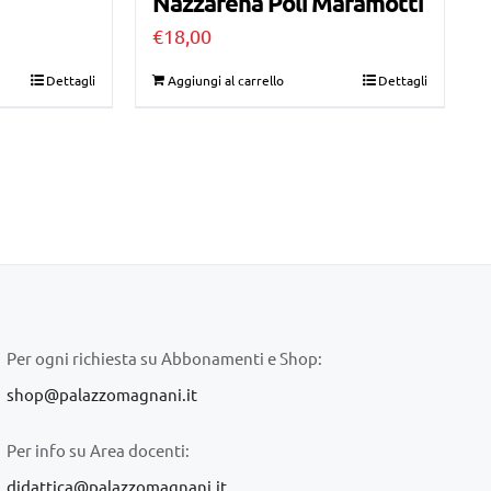
Nazzarena Poli Maramotti
€
18,00
Dettagli
Aggiungi al carrello
Dettagli
Per ogni richiesta su Abbonamenti e Shop:
shop@palazzomagnani.it
Per info su Area docenti:
didattica@palazzomagnani.it