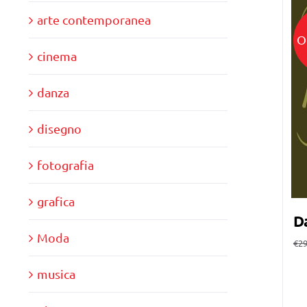
arte contemporanea
O
cinema
danza
disegno
fotografia
grafica
D
Moda
€
29
musica