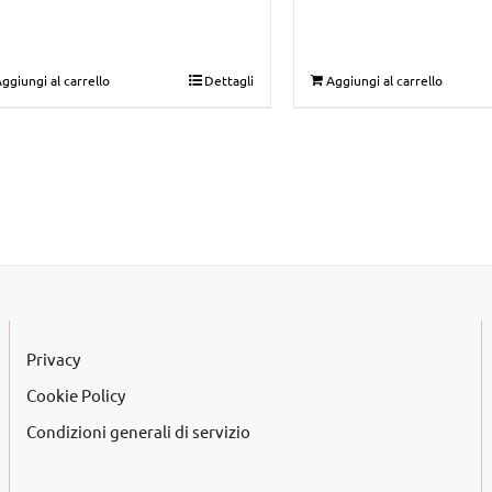
€29,00.
€19,00.
ggiungi al carrello
Dettagli
Aggiungi al carrello
Privacy
Cookie Policy
Condizioni generali di servizio