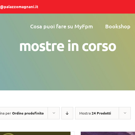
@palazzomagnani.it
Cosa puoi fare su MyFpm
Bookshop
mostre in corso
ina per
Ordine predefinito
Mostra
24 Prodotti