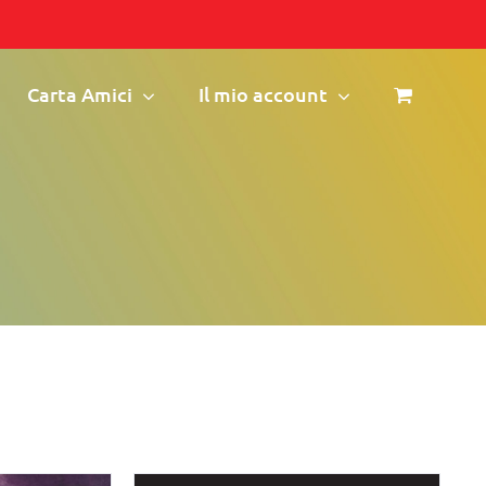
Carta Amici
Il mio account