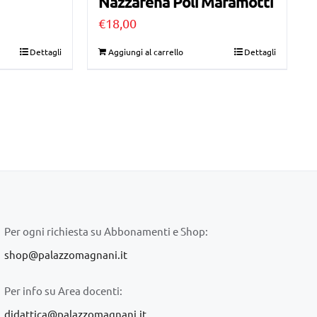
Nazzarena Poli Maramotti
€
18,00
Dettagli
Aggiungi al carrello
Dettagli
Per ogni richiesta su Abbonamenti e Shop:
shop@palazzomagnani.it
Per info su Area docenti:
didattica@palazzomagnani.it