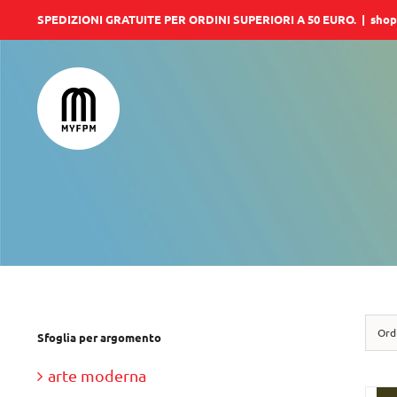
Salta
SPEDIZIONI GRATUITE PER ORDINI SUPERIORI A 50 EURO.
|
shop
al
contenuto
Ord
Sfoglia per argomento
arte moderna