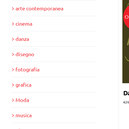
arte contemporanea
O
cinema
danza
disegno
fotografia
grafica
D
Moda
€
29
musica