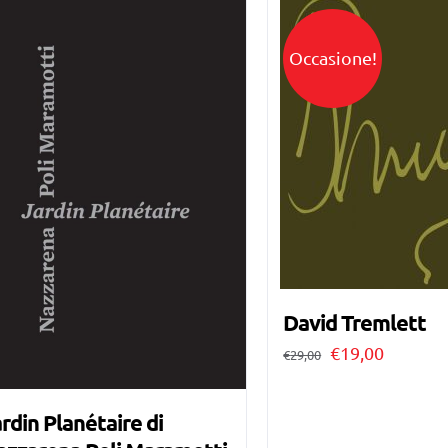
Occasione!
David Tremlett
Il
Il
€
19,00
€
29,00
prezzo
prezzo
originale
attuale
rdin Planétaire di
era:
è: