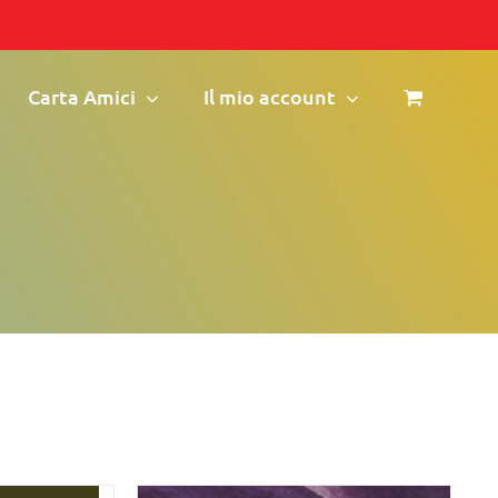
Carta Amici
Il mio account