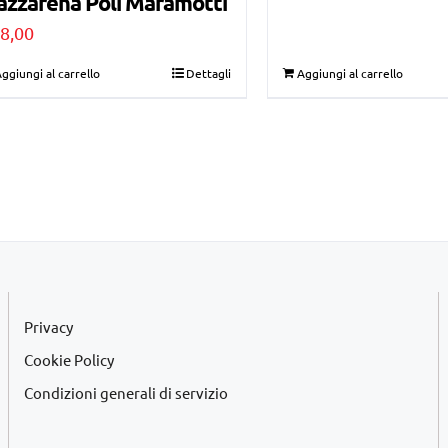
azzarena Poli Maramotti
€29,00.
€19,00.
8,00
ggiungi al carrello
Dettagli
Aggiungi al carrello
Privacy
Cookie Policy
Condizioni generali di servizio