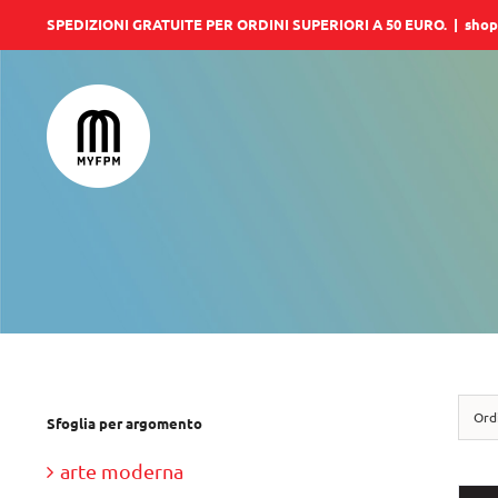
Salta
SPEDIZIONI GRATUITE PER ORDINI SUPERIORI A 50 EURO.
|
shop
al
contenuto
Ord
Sfoglia per argomento
arte moderna