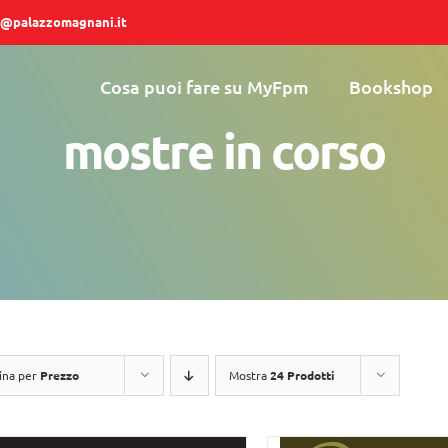
@palazzomagnani.it
Cosa puoi fare su MyFpm
Bookshop
mostre in corso
ina per
Prezzo
Mostra
24 Prodotti