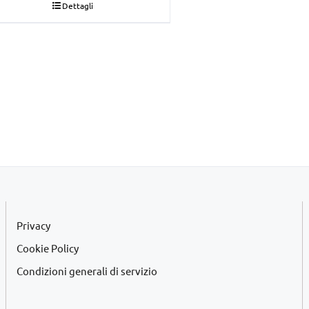
Dettagli
originale
attuale
era:
è:
€22,00.
€20,00.
Privacy
Cookie Policy
Condizioni generali di servizio