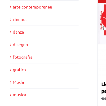
arte contemporanea
O
cinema
danza
disegno
fotografia
grafica
Moda
Li
pa
musica
€
22