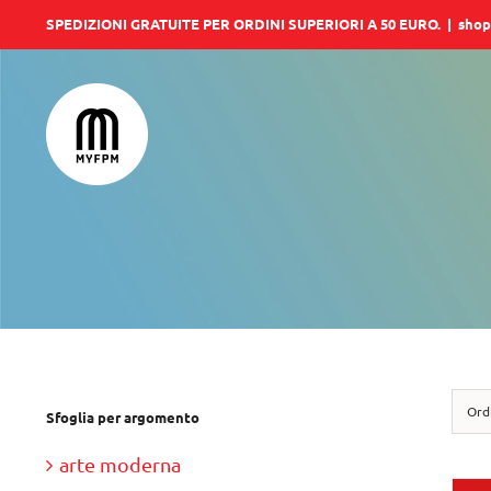
Salta
SPEDIZIONI GRATUITE PER ORDINI SUPERIORI A 50 EURO.
|
shop
al
contenuto
Ord
Sfoglia per argomento
arte moderna