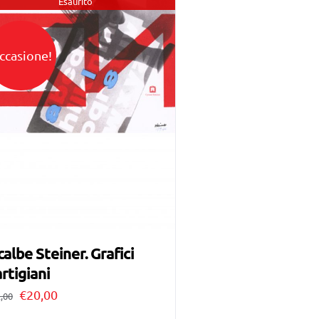
Esaurito
ccasione!
calbe Steiner. Grafici
rtigiani
Il
Il
€
20,00
,00
prezzo
prezzo