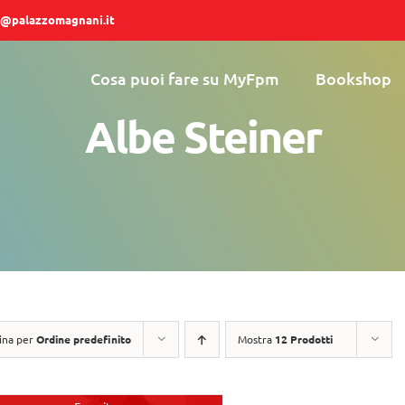
@palazzomagnani.it
Cosa puoi fare su MyFpm
Bookshop
Albe Steiner
ina per
Ordine predefinito
Mostra
12 Prodotti