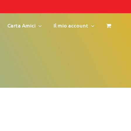
Carta Amici
Il mio account