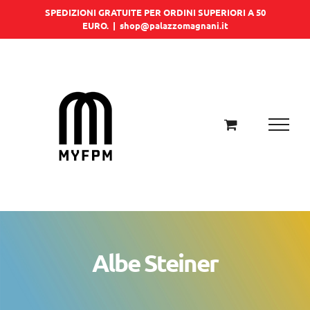
Salta
SPEDIZIONI GRATUITE PER ORDINI SUPERIORI A 50
EURO.
|
shop@palazzomagnani.it
al
contenuto
Albe Steiner