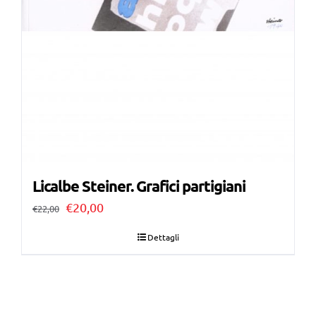
Licalbe Steiner. Grafici partigiani
Il
Il
€
20,00
€
22,00
prezzo
prezzo
Dettagli
originale
attuale
era:
è:
€22,00.
€20,00.