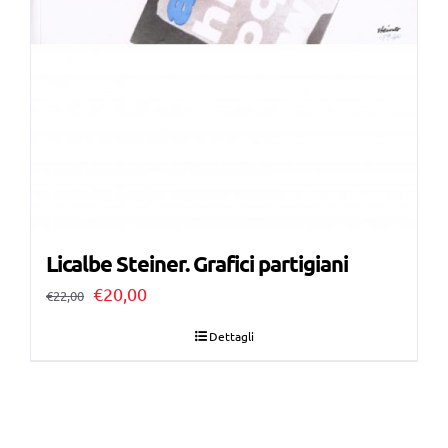
Licalbe Steiner. Grafici partigiani
Il
Il
€
20,00
€
22,00
prezzo
prezzo
Dettagli
originale
attuale
era:
è:
€22,00.
€20,00.