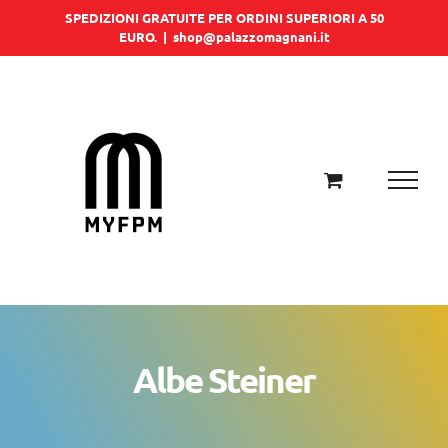
Salta
SPEDIZIONI GRATUITE PER ORDINI SUPERIORI A 50
EURO.
|
shop@palazzomagnani.it
al
contenuto
Albe Steiner