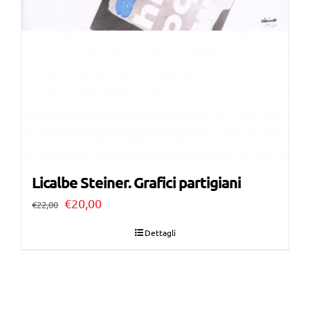
Licalbe Steiner. Grafici partigiani
Il
Il
€
20,00
€
22,00
prezzo
prezzo
Dettagli
originale
attuale
era:
è:
€22,00.
€20,00.