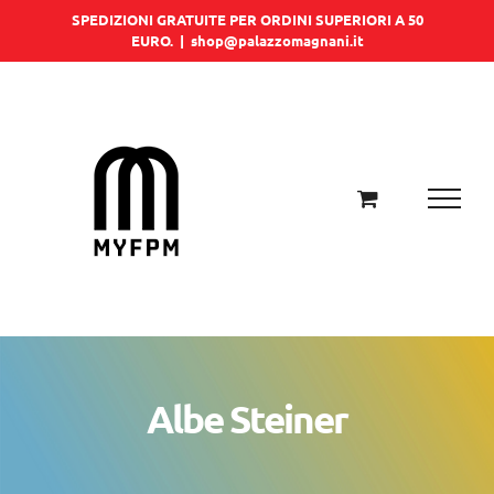
Salta
SPEDIZIONI GRATUITE PER ORDINI SUPERIORI A 50
EURO.
|
shop@palazzomagnani.it
al
contenuto
Albe Steiner