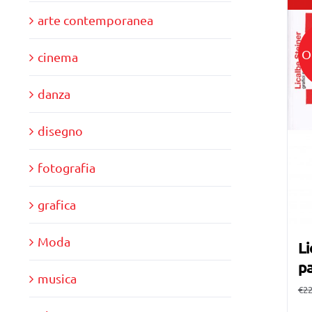
arte contemporanea
O
cinema
danza
disegno
fotografia
grafica
Moda
Li
pa
musica
€
22