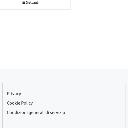
Dettagli
originale
attuale
era:
è:
€22,00.
€20,00.
Privacy
Cookie Policy
Condizioni generali di servizio