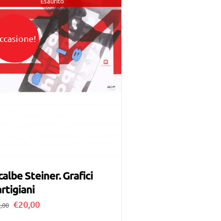
Esaurito
ccasione!
calbe Steiner. Grafici
rtigiani
Il
Il
€
20,00
,00
prezzo
prezzo