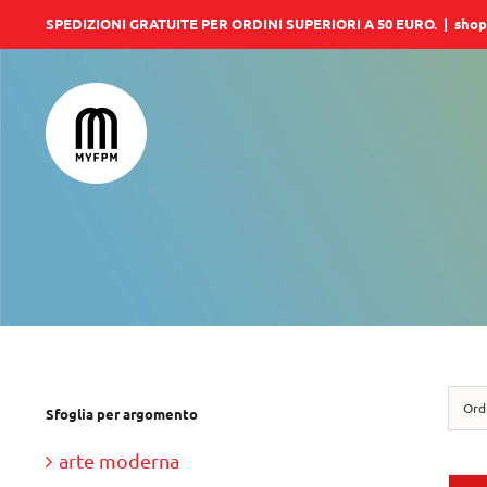
Salta
SPEDIZIONI GRATUITE PER ORDINI SUPERIORI A 50 EURO.
|
shop
al
contenuto
Ord
Sfoglia per argomento
arte moderna