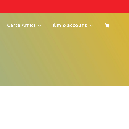
Carta Amici
Il mio account