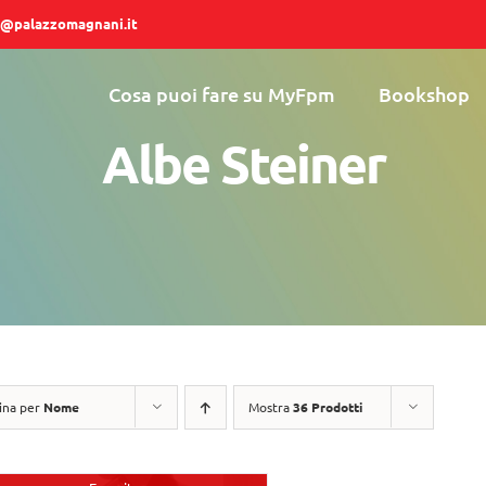
@palazzomagnani.it
Cosa puoi fare su MyFpm
Bookshop
Albe Steiner
ina per
Nome
Mostra
36 Prodotti