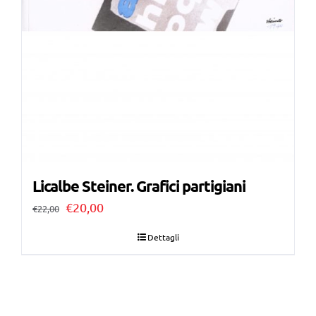
Licalbe Steiner. Grafici partigiani
Il
Il
€
20,00
€
22,00
prezzo
prezzo
Dettagli
originale
attuale
era:
è:
€22,00.
€20,00.