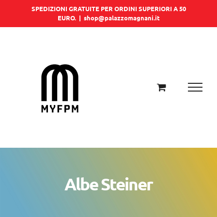
Salta
SPEDIZIONI GRATUITE PER ORDINI SUPERIORI A 50
EURO.
|
shop@palazzomagnani.it
al
contenuto
Albe Steiner