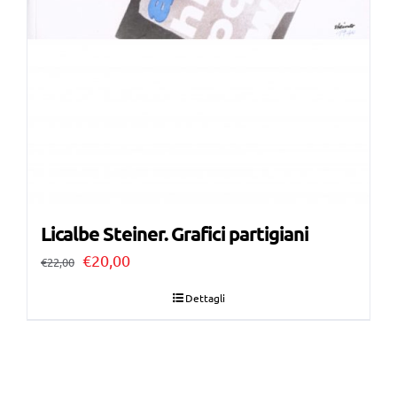
Licalbe Steiner. Grafici partigiani
Il
Il
€
20,00
€
22,00
prezzo
prezzo
Dettagli
originale
attuale
era:
è:
€22,00.
€20,00.