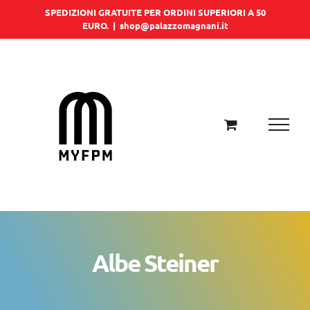
Salta
SPEDIZIONI GRATUITE PER ORDINI SUPERIORI A 50
EURO.
|
shop@palazzomagnani.it
al
contenuto
Albe Steiner