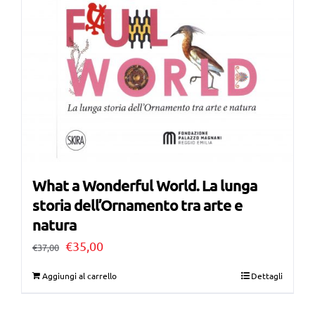
What a Wonderful World. La lunga
storia dell’Ornamento tra arte e
natura
Il
Il
€
35,00
€
37,00
prezzo
prezzo
Aggiungi al carrello
Dettagli
originale
attuale
era:
è: