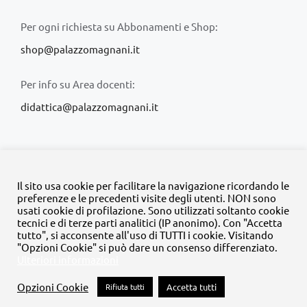
Per ogni richiesta su Abbonamenti e Shop:
shop@palazzomagnani.it
Per info su Area docenti:
didattica@palazzomagnani.it
Il sito usa cookie per facilitare la navigazione ricordando le
preferenze e le precedenti visite degli utenti. NON sono
usati cookie di profilazione. Sono utilizzati soltanto cookie
© Copyright 2020 -
2026 | Tutti i diritti riservati | MyFpm è un
tecnici e di terze parti analitici (IP anonimo). Con "Accetta
progetto della
Fondazione Palazzo Magnani
tutto", si acconsente all'uso di TUTTI i cookie. Visitando
"Opzioni Cookie" si può dare un consenso differenziato.
Ulteriori informazioni
Facebook
Instagram
Twitter
LinkedIn
YouTube
Opzioni Cookie
Rifiuta tutti
Accetta tutti