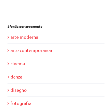
€37,00.
€35,00.
Sfoglia per argomento
arte moderna
arte contemporanea
cinema
danza
disegno
fotografia