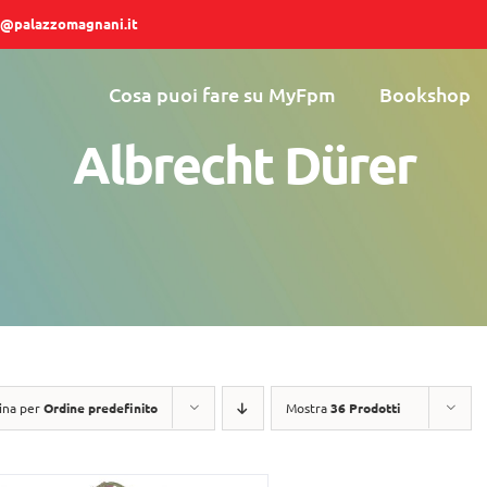
@palazzomagnani.it
Cosa puoi fare su MyFpm
Bookshop
Albrecht Dürer
ina per
Ordine predefinito
Mostra
36 Prodotti