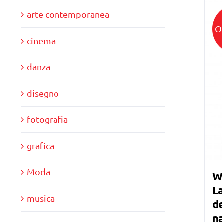
arte contemporanea
O
cinema
danza
disegno
fotografia
grafica
Moda
W
La
musica
de
n