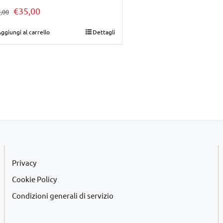
Il
Il
€
35,00
,00
prezzo
prezzo
ggiungi al carrello
Dettagli
originale
attuale
era:
è:
€37,00.
€35,00.
Privacy
Cookie Policy
Condizioni generali di servizio