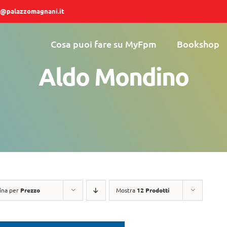
@palazzomagnani.it
Cosa puoi fare su MyFpm
Bookshop
Aldo Mondino
ina per
Prezzo
Mostra
12 Prodotti