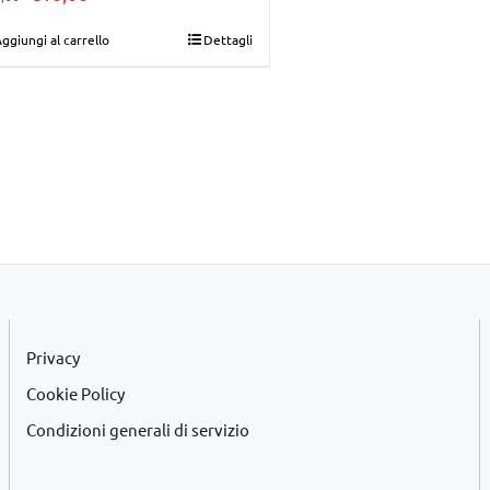
prezzo
prezzo
ggiungi al carrello
Dettagli
originale
attuale
era:
è:
€28,00.
€10,00.
Privacy
Cookie Policy
Condizioni generali di servizio