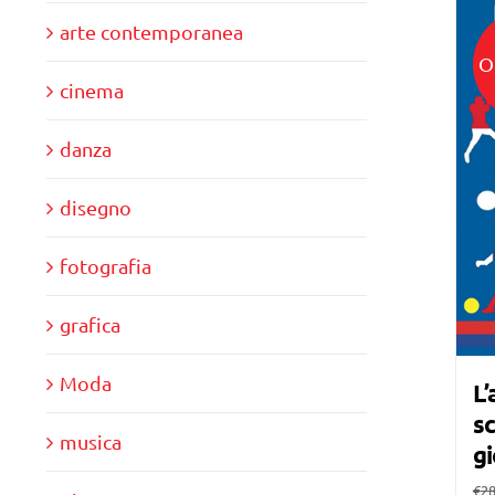
arte contemporanea
O
cinema
danza
disegno
fotografia
grafica
Moda
L’
sc
musica
gi
€
28