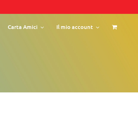
Carta Amici
Il mio account