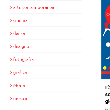
arte contemporanea
O
cinema
danza
disegno
fotografia
grafica
Moda
L’
sc
musica
gi
€
28