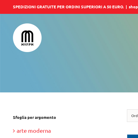
Salta
SPEDIZIONI GRATUITE PER ORDINI SUPERIORI A 50 EURO.
|
shop
al
contenuto
Ord
Sfoglia per argomento
arte moderna