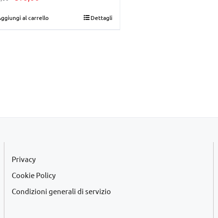
prezzo
prezzo
ggiungi al carrello
Dettagli
originale
attuale
era:
è:
€28,00.
€10,00.
Privacy
Cookie Policy
Condizioni generali di servizio