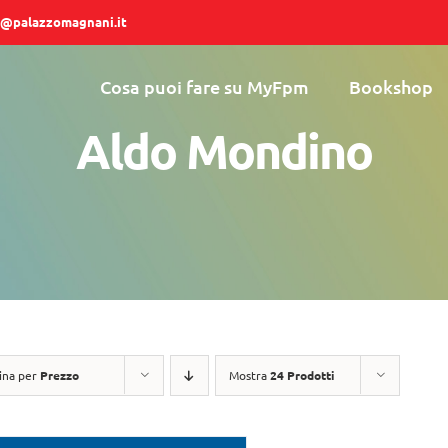
@palazzomagnani.it
Cosa puoi fare su MyFpm
Bookshop
Aldo Mondino
ina per
Prezzo
Mostra
24 Prodotti