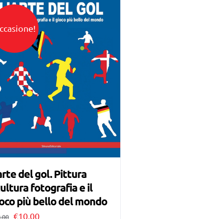
ccasione!
arte del gol. Pittura
ultura fotografia e il
oco più bello del mondo
Il
Il
€
10,00
,00