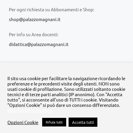
Per ogni richiesta su Abbonamenti e Shop:
shop@palazzomagnani.it
Per info su Area docenti:
didattica@palazzomagnani.it
Il sito usa cookie per facilitare la navigazione ricordando le
preferenze e le precedenti visite degli utenti. NON sono
usati cookie di profilazione. Sono utilizzati soltanto cookie
© Copyright 2020 -
2026 | Tutti i diritti riservati | MyFpm è un
tecnici e di terze parti analitici (IP anonimo). Con "Accetta
progetto della
Fondazione Palazzo Magnani
tutto", si acconsente all'uso di TUTTI i cookie. Visitando
"Opzioni Cookie" si può dare un consenso differenziato.
Ulteriori informazioni
Facebook
Instagram
Twitter
LinkedIn
YouTube
Opzioni Cookie
Rifiuta tutti
Accetta tutti