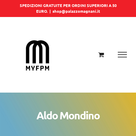
Salta
SPEDIZIONI GRATUITE PER ORDINI SUPERIORI A 50
EURO.
|
shop@palazzomagnani.it
al
contenuto
Aldo Mondino