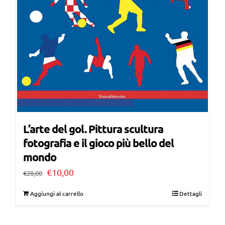
L’arte del gol. Pittura scultura
fotografia e il gioco più bello del
mondo
Il
Il
€
10,00
€
28,00
prezzo
prezzo
Aggiungi al carrello
Dettagli
originale
attuale
era:
è: