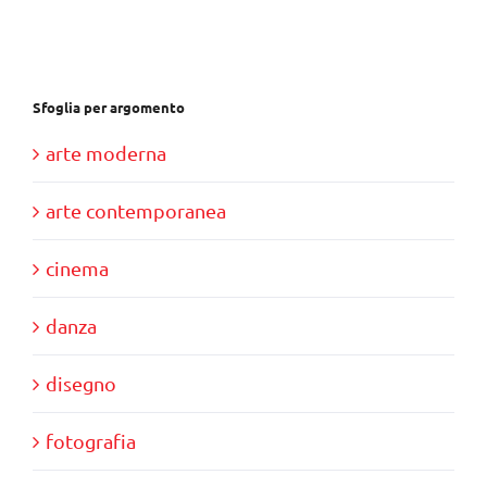
€28,00.
€10,00.
Sfoglia per argomento
arte moderna
arte contemporanea
cinema
danza
disegno
fotografia