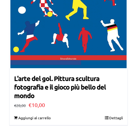
L’arte del gol. Pittura scultura
fotografia e il gioco più bello del
mondo
Il
Il
€
10,00
€
28,00
prezzo
prezzo
Aggiungi al carrello
Dettagli
originale
attuale
era:
è: