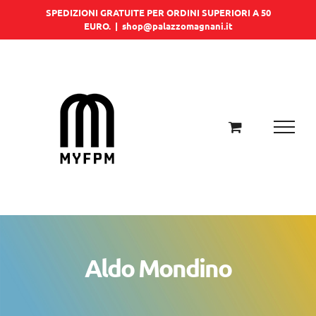
Salta
SPEDIZIONI GRATUITE PER ORDINI SUPERIORI A 50
EURO.
|
shop@palazzomagnani.it
al
contenuto
Aldo Mondino