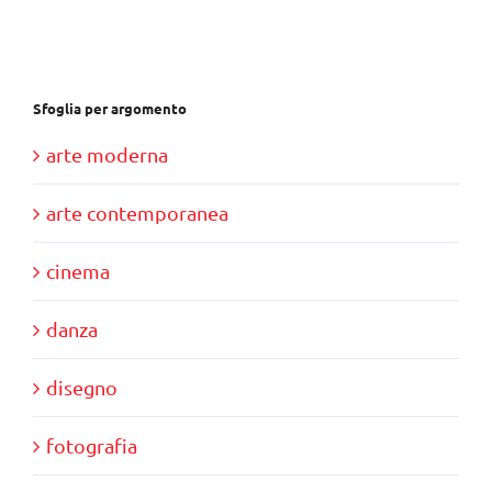
€28,00.
€10,00.
Sfoglia per argomento
arte moderna
arte contemporanea
cinema
danza
disegno
fotografia