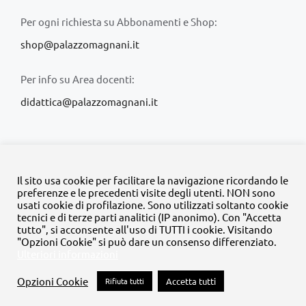
Per ogni richiesta su Abbonamenti e Shop:
shop@palazzomagnani.it
Per info su Area docenti:
didattica@palazzomagnani.it
Il sito usa cookie per facilitare la navigazione ricordando le
preferenze e le precedenti visite degli utenti. NON sono
usati cookie di profilazione. Sono utilizzati soltanto cookie
© Copyright 2020 -
2026 | Tutti i diritti riservati | MyFpm è un
tecnici e di terze parti analitici (IP anonimo). Con "Accetta
progetto della
Fondazione Palazzo Magnani
tutto", si acconsente all'uso di TUTTI i cookie. Visitando
"Opzioni Cookie" si può dare un consenso differenziato.
Ulteriori informazioni
Facebook
Instagram
Twitter
LinkedIn
YouTube
Opzioni Cookie
Rifiuta tutti
Accetta tutti