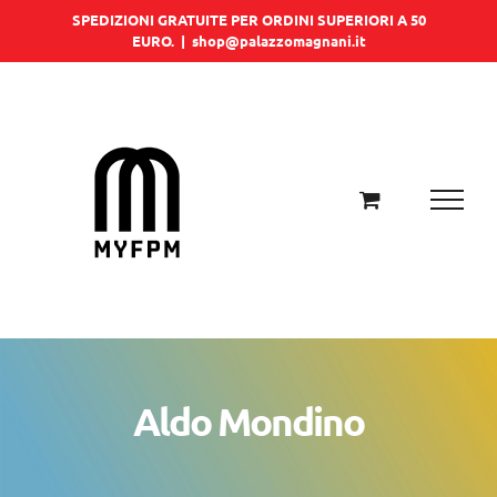
Salta
SPEDIZIONI GRATUITE PER ORDINI SUPERIORI A 50
EURO.
|
shop@palazzomagnani.it
al
contenuto
Aldo Mondino