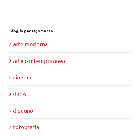
€28,00.
€10,00.
Sfoglia per argomento
arte moderna
arte contemporanea
cinema
danza
disegno
fotografia