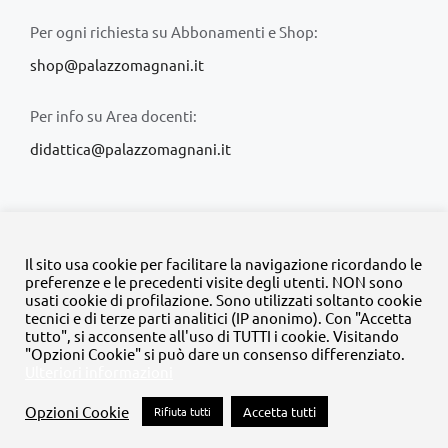
Per ogni richiesta su Abbonamenti e Shop:
shop@palazzomagnani.it
Per info su Area docenti:
didattica@palazzomagnani.it
Il sito usa cookie per facilitare la navigazione ricordando le
preferenze e le precedenti visite degli utenti. NON sono
usati cookie di profilazione. Sono utilizzati soltanto cookie
© Copyright 2020 -
2026 | Tutti i diritti riservati | MyFpm è un
tecnici e di terze parti analitici (IP anonimo). Con "Accetta
progetto della
Fondazione Palazzo Magnani
tutto", si acconsente all'uso di TUTTI i cookie. Visitando
"Opzioni Cookie" si può dare un consenso differenziato.
Ulteriori informazioni
Facebook
Instagram
Twitter
LinkedIn
YouTube
Opzioni Cookie
Rifiuta tutti
Accetta tutti