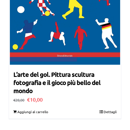
L’arte del gol. Pittura scultura
fotografia e il gioco più bello del
mondo
Il
Il
€
10,00
€
28,00
prezzo
prezzo
Aggiungi al carrello
Dettagli
originale
attuale
era:
è: