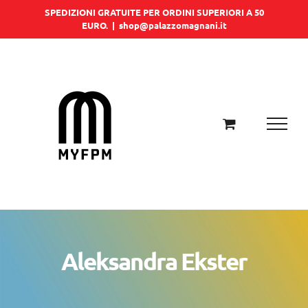
Salta
SPEDIZIONI GRATUITE PER ORDINI SUPERIORI A 50
EURO.
|
shop@palazzomagnani.it
al
contenuto
Aleksandra Ekster