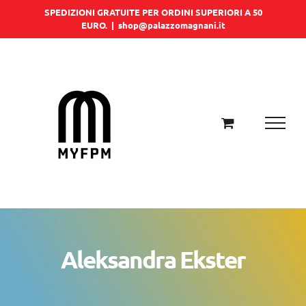
Salta
SPEDIZIONI GRATUITE PER ORDINI SUPERIORI A 50
EURO.
|
shop@palazzomagnani.it
al
contenuto
Aleksandra Ekster