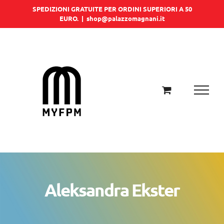
Salta
SPEDIZIONI GRATUITE PER ORDINI SUPERIORI A 50
EURO.
|
shop@palazzomagnani.it
al
contenuto
Aleksandra Ekster