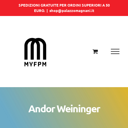
Salta
SPEDIZIONI GRATUITE PER ORDINI SUPERIORI A 50
EURO.
|
shop@palazzomagnani.it
al
contenuto
Andor Weininger