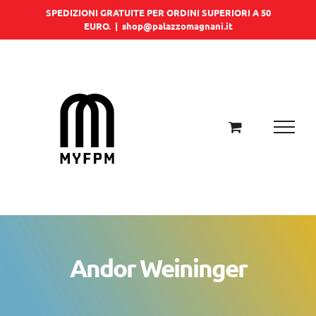
Salta
SPEDIZIONI GRATUITE PER ORDINI SUPERIORI A 50
EURO.
|
shop@palazzomagnani.it
al
contenuto
Andor Weininger