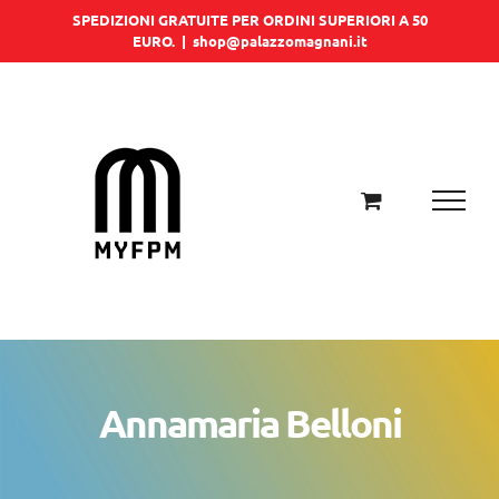
Salta
SPEDIZIONI GRATUITE PER ORDINI SUPERIORI A 50
EURO.
|
shop@palazzomagnani.it
al
contenuto
Annamaria Belloni