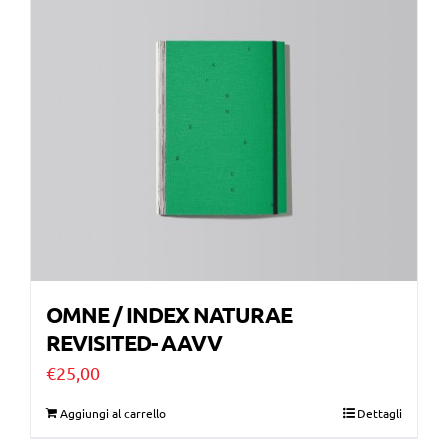
€28,00.
€10,00.
OMNE / INDEX NATURAE
REVISITED- AAVV
€
25,00
Aggiungi al carrello
Dettagli