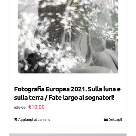
Fotografia Europea 2021. Sulla luna e
sulla terra / Fate largo ai sognatori!
Il
Il
€
10,00
€
28,00
prezzo
prezzo
Aggiungi al carrello
Dettagli
originale
attuale
era:
è: