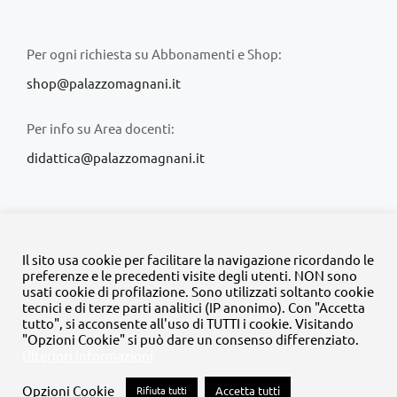
Per ogni richiesta su Abbonamenti e Shop:
shop@palazzomagnani.it
Per info su Area docenti:
didattica@palazzomagnani.it
Il sito usa cookie per facilitare la navigazione ricordando le
preferenze e le precedenti visite degli utenti. NON sono
usati cookie di profilazione. Sono utilizzati soltanto cookie
© Copyright 2020 -
2026 | Tutti i diritti riservati | MyFpm è un
tecnici e di terze parti analitici (IP anonimo). Con "Accetta
progetto della
Fondazione Palazzo Magnani
tutto", si acconsente all'uso di TUTTI i cookie. Visitando
"Opzioni Cookie" si può dare un consenso differenziato.
Ulteriori informazioni
Facebook
Instagram
Twitter
LinkedIn
YouTube
Opzioni Cookie
Rifiuta tutti
Accetta tutti