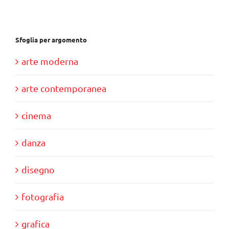
€17,00.
€15,00.
Sfoglia per argomento
arte moderna
arte contemporanea
cinema
danza
disegno
fotografia
grafica