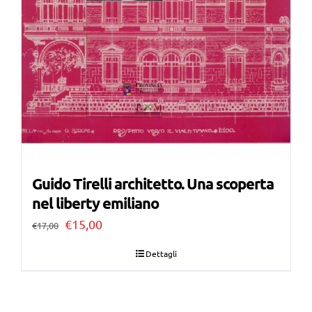
Guido Tirelli architetto. Una scoperta
nel liberty emiliano
Il
Il
€
15,00
€
17,00
prezzo
prezzo
Dettagli
originale
attuale
era:
è: