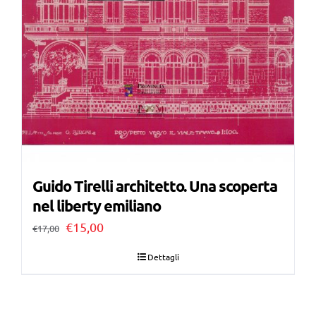
Guido Tirelli architetto. Una scoperta
nel liberty emiliano
Il
Il
€
15,00
€
17,00
prezzo
prezzo
Dettagli
originale
attuale
era:
è: