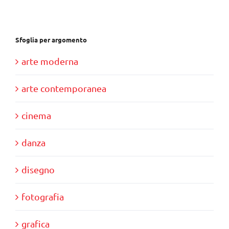
€17,00.
€15,00.
Sfoglia per argomento
arte moderna
arte contemporanea
cinema
danza
disegno
fotografia
grafica