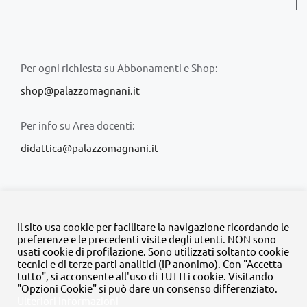
Per ogni richiesta su Abbonamenti e Shop:
shop@palazzomagnani.it
Per info su Area docenti:
didattica@palazzomagnani.it
Il sito usa cookie per facilitare la navigazione ricordando le
preferenze e le precedenti visite degli utenti. NON sono
usati cookie di profilazione. Sono utilizzati soltanto cookie
© Copyright 2020 -
2026 | Tutti i diritti riservati | MyFpm è un
tecnici e di terze parti analitici (IP anonimo). Con "Accetta
progetto della
Fondazione Palazzo Magnani
tutto", si acconsente all'uso di TUTTI i cookie. Visitando
"Opzioni Cookie" si può dare un consenso differenziato.
Ulteriori informazioni