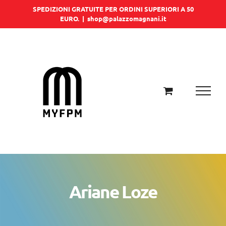
Salta
SPEDIZIONI GRATUITE PER ORDINI SUPERIORI A 50
EURO.
|
shop@palazzomagnani.it
al
contenuto
Ariane Loze