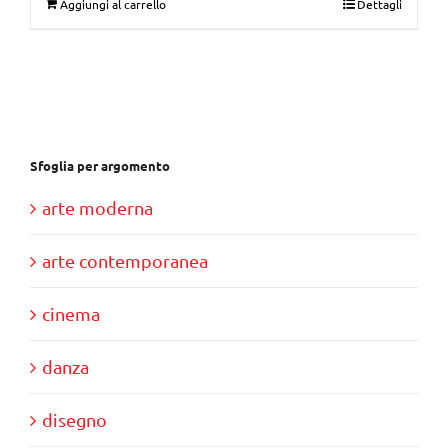
Aggiungi al carrello
Dettagli
originale
attuale
era:
è:
€30,00.
€10,00.
Sfoglia per argomento
arte moderna
arte contemporanea
cinema
danza
disegno