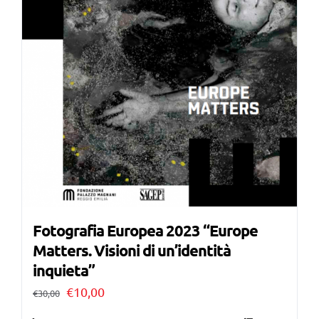
Fotografia Europea 2023 “Europe
Matters. Visioni di un’identità
inquieta”
Il
Il
€
10,00
€
30,00
prezzo
prezzo