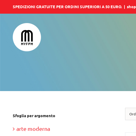
Salta
SPEDIZIONI GRATUITE PER ORDINI SUPERIORI A 50 EURO.
|
shop
al
contenuto
Ord
Sfoglia per argomento
arte moderna