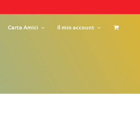
Carta Amici
Il mio account