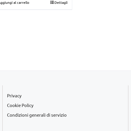
ggiungi al carrello
Dettagli
originale
attuale
era:
è:
€39,00.
€35,00.
Privacy
Cookie Policy
Condizioni generali di servizio