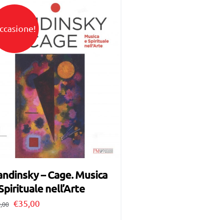
ccasione!
ndinsky – Cage. Musica
Spirituale nell’Arte
Il
Il
€
35,00
,00
prezzo
prezzo