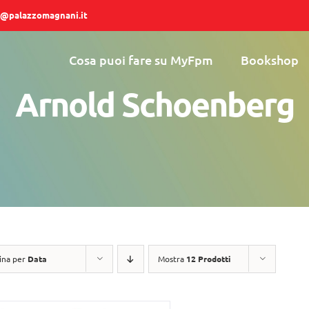
@palazzomagnani.it
Cosa puoi fare su MyFpm
Bookshop
Arnold Schoenberg
ina per
Data
Mostra
12 Prodotti