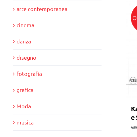
arte contemporanea
O
cinema
danza
disegno
fotografia
grafica
Moda
Ka
e 
musica
€
39