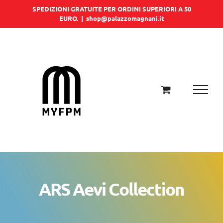
Salta
SPEDIZIONI GRATUITE PER ORDINI SUPERIORI A 50
EURO.
|
shop@palazzomagnani.it
al
contenuto
ARS Aevi Collection