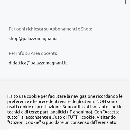
Per ogni richiesta su Abbonamenti e Shop:
shop@palazzomagnani.it
Per info su Area docenti:
didattica@palazzomagnani.it
Il sito usa cookie per facilitare la navigazione ricordando le
preferenze e le precedenti visite degli utenti. NON sono
usati cookie di profilazione. Sono utilizzati soltanto cookie
© Copyright 2020 -
2026 | Tutti i diritti riservati | MyFpm è un
tecnici e di terze parti analitici (IP anonimo). Con "Accetta
progetto della
Fondazione Palazzo Magnani
tutto", si acconsente all'uso di TUTTI i cookie. Visitando
"Opzioni Cookie" si può dare un consenso differenziato.
Ulteriori informazioni