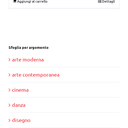
Aggiungi al carrello
Dettagli
originale
attuale
era:
è:
€30,00.
€10,00.
Sfoglia per argomento
arte moderna
arte contemporanea
cinema
danza
disegno