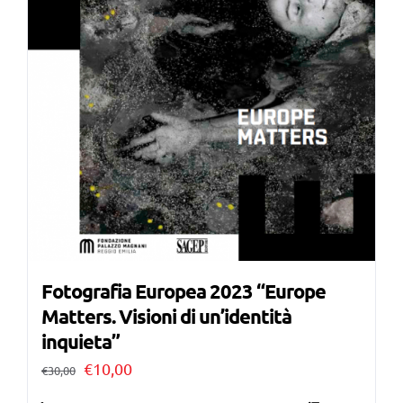
Fotografia Europea 2023 “Europe
Matters. Visioni di un’identità
inquieta”
Il
Il
€
10,00
€
30,00
prezzo
prezzo