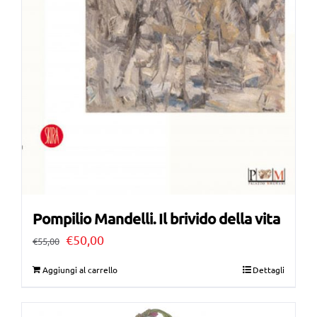
Pompilio Mandelli. Il brivido della vita
Il
Il
€
50,00
€
55,00
prezzo
prezzo
Aggiungi al carrello
Dettagli
originale
attuale
era:
è: