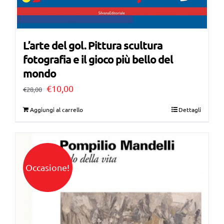
L’arte del gol. Pittura scultura
fotografia e il gioco più bello del
mondo
Il
Il
€
10,00
€
28,00
prezzo
prezzo
Aggiungi al carrello
Dettagli
originale
attuale
era:
è:
€28,00.
€10,00.
Occasione!