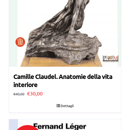
Camille Claudel. Anatomie della vita
interiore
Il
Il
€
30,00
€
40,00
prezzo
prezzo
Dettagli
originale
attuale
era:
è: