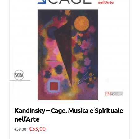
Kandinsky – Cage. Musica e Spirituale
nell’Arte
Il
Il
€
35,00
€
39,00
prezzo
prezzo