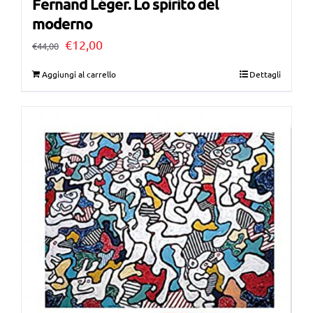
Fernand Léger. Lo spirito del
moderno
Il
Il
€
12,00
€
44,00
prezzo
prezzo
Aggiungi al carrello
Dettagli
originale
attuale
era:
è:
€44,00.
€12,00.