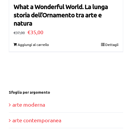
What a Wonderful World. La lunga
storia dell’Ornamento tra arte e
natura
Il
Il
€
35,00
€
37,00
prezzo
prezzo
Aggiungi al carrello
Dettagli
originale
attuale
era:
è:
€37,00.
€35,00.
Sfoglia per argomento
arte moderna
arte contemporanea