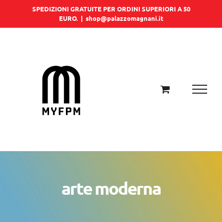
Salta
SPEDIZIONI GRATUITE PER ORDINI SUPERIORI A 50
EURO.
|
shop@palazzomagnani.it
al
contenuto
arte moderna