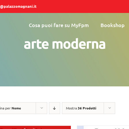
@palazzomagnani.it
Cosa puoi fare su MyFpm
Bookshop
arte moderna
ina per
Nome
Mostra
36 Prodotti