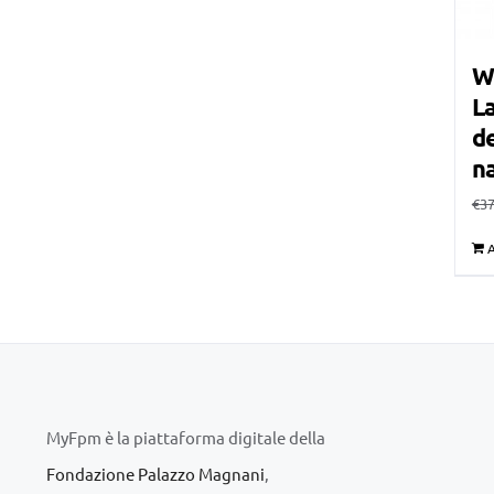
W
La
de
n
€
37
A
MyFpm è la piattaforma digitale della
Fondazione Palazzo Magnani
,