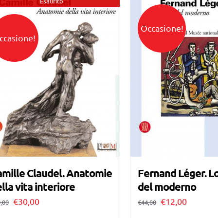
Esaurito
Occasione!
ccasione!
mille Claudel. Anatomie
Fernand Léger. Lo
lla vita interiore
del moderno
Il
Il
Il
Il
€
30,00
€
12,00
,00
€
44,00
prezzo
prezzo
prezzo
prezzo