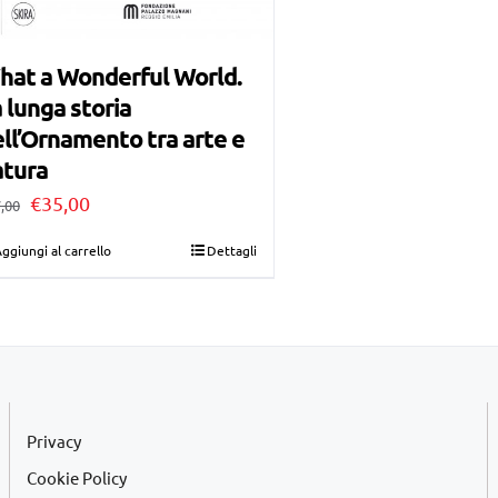
hat a Wonderful World.
 lunga storia
ll’Ornamento tra arte e
atura
Il
Il
€
35,00
,00
prezzo
prezzo
ggiungi al carrello
Dettagli
originale
attuale
era:
è:
€37,00.
€35,00.
Privacy
Cookie Policy