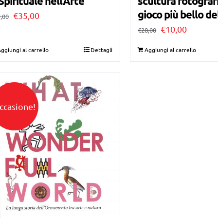
Spirituale nell’Arte
scultura fotografi
gioco più bello d
Il
Il
€
35,00
,00
Il
Il
€
10,00
prezzo
prezzo
€
28,00
prezzo
prezzo
originale
attuale
ggiungi al carrello
Dettagli
Aggiungi al carrello
originale
attuale
era:
è:
era:
è:
€39,00.
€35,00.
€28,00.
€10,00.
ccasione!