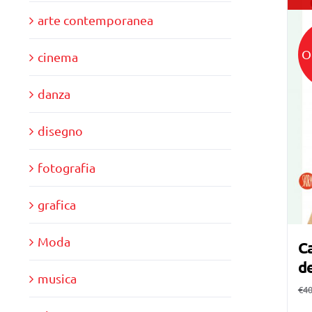
arte contemporanea
O
cinema
danza
disegno
fotografia
grafica
Moda
Ca
de
musica
€
40