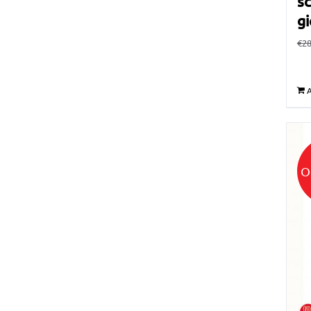
sc
gi
€
28
A
O