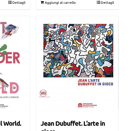
Dettagli
Aggiungi al carrello
Dettagli
originale
attuale
era:
è:
€39,00.
€35,00.
l World.
Jean Dubuffet. L’arte in