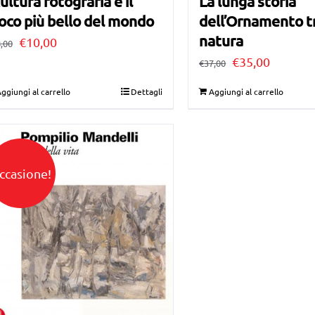
La lunga storia
ultura fotografia e il
dell’Ornamento tr
oco più bello del mondo
natura
Il
Il
€
10,00
,00
Il
Il
€
35,00
prezzo
prezzo
€
37,00
prezzo
prezzo
originale
attuale
ggiungi al carrello
Dettagli
Aggiungi al carrello
originale
attuale
era:
è:
era:
è:
€28,00.
€10,00.
€37,00.
€35,00.
ccasione!