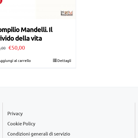
mpilio Mandelli. Il
ivido della vita
Il
Il
€
50,00
,00
prezzo
prezzo
ggiungi al carrello
Dettagli
originale
attuale
era:
è:
€55,00.
€50,00.
Privacy
Cookie Policy
Condizioni generali di servizio