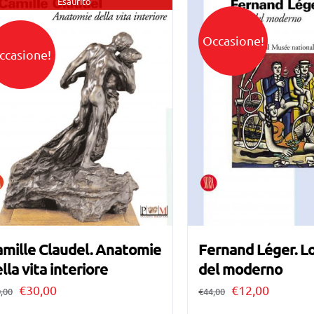
Esaurito
Occasione!
ccasione!
mille Claudel. Anatomie
Fernand Léger. Lo
lla vita interiore
del moderno
Il
Il
Il
Il
€
30,00
€
12,00
,00
€
44,00
prezzo
prezzo
prezzo
prezzo