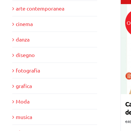
arte contemporanea
O
cinema
danza
disegno
fotografia
grafica
Moda
Ca
de
musica
€
40