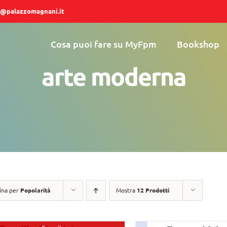
@palazzomagnani.it
Cosa puoi fare su MyFpm
Bookshop
arte moderna
ina per
Popolarità
Mostra
12 Prodotti