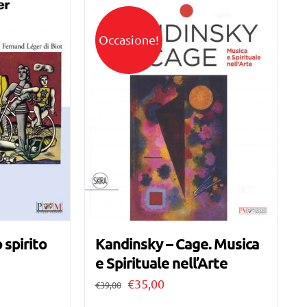
Occasione!
 spirito
Kandinsky – Cage. Musica
e Spirituale nell’Arte
Il
Il
€
35,00
€
39,00
prezzo
prezzo