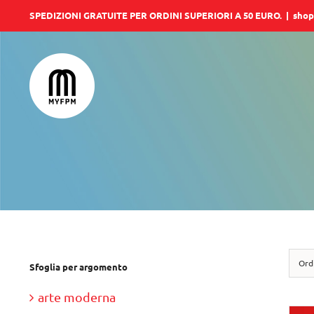
Salta
SPEDIZIONI GRATUITE PER ORDINI SUPERIORI A 50 EURO.
|
shop
al
contenuto
Ord
Sfoglia per argomento
arte moderna