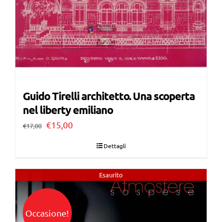
Guido Tirelli architetto. Una scoperta
nel liberty emiliano
Il
Il
€
15,00
€
17,00
prezzo
prezzo
Dettagli
originale
attuale
era:
è:
Esaurito
€17,00.
€15,00.
Occasione!