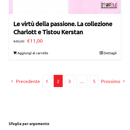
Le virtù della passione. La collezione
Charlott e Tistou Kerstan
Il
Il
€
11,00
€
40,00
prezzo
prezzo
Aggiungi al carrello
Dettagli
originale
attuale
era:
è:
€40,00.
€11,00.
Precedente
1
2
3
…
5
Prossimo
Sfoglia per argomento