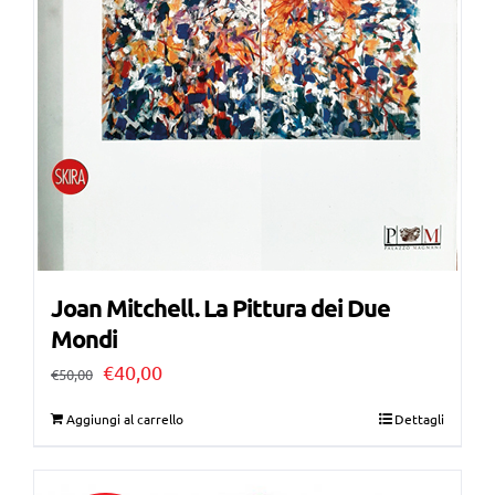
Joan Mitchell. La Pittura dei Due
Mondi
Il
Il
€
40,00
€
50,00
prezzo
prezzo
Aggiungi al carrello
Dettagli
originale
attuale
era:
è: