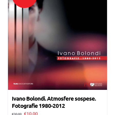
Ivano Bolondi. Atmosfere sospese.
Fotografie 1980-2012
Il
Il
€
10,00
€
30,00