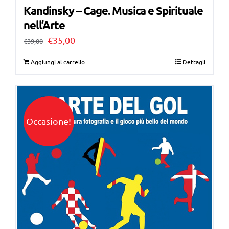
Kandinsky – Cage. Musica e Spirituale
nell’Arte
Il
Il
€
35,00
€
39,00
prezzo
prezzo
Aggiungi al carrello
Dettagli
originale
attuale
era:
è:
€39,00.
€35,00.
Occasione!