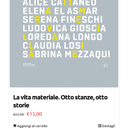
La vita materiale. Otto stanze, otto
storie
Il
Il
€
15,00
€
22,00
prezzo
prezzo
Aggiungi al carrello
Dettagli