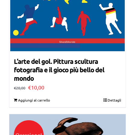
L’arte del gol. Pittura scultura
fotografia e il gioco più bello del
mondo
Il
Il
€
10,00
€
28,00
prezzo
prezzo
Aggiungi al carrello
Dettagli
originale
attuale
era:
è:
€28,00.
€10,00.
Occasione!