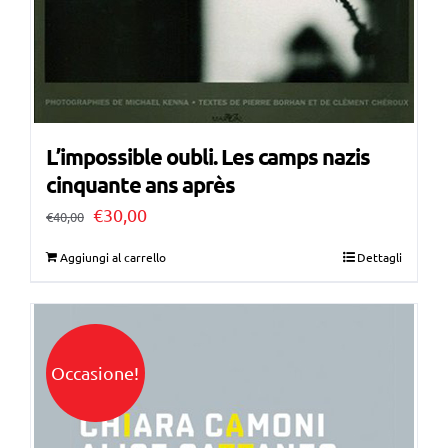
L’impossible oubli. Les camps nazis
cinquante ans après
Il
Il
€
30,00
€
40,00
prezzo
prezzo
Aggiungi al carrello
Dettagli
originale
attuale
era:
è:
€40,00.
€30,00.
Occasione!