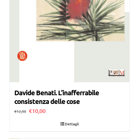
Davide Benati. L’inafferrabile
consistenza delle cose
Il
Il
€
10,00
€
12,00
prezzo
prezzo
Dettagli
originale
attuale