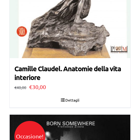
Camille Claudel. Anatomie della vita
interiore
Il
Il
€
30,00
€
40,00
prezzo
prezzo
Dettagli
originale
attuale
era:
è:
€40,00.
€30,00.
Occasione!