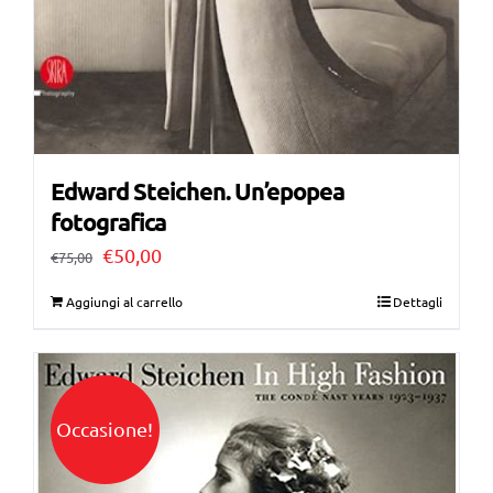
Edward Steichen. Un’epopea
fotografica
Il
Il
€
50,00
€
75,00
prezzo
prezzo
Aggiungi al carrello
Dettagli
originale
attuale
era:
è:
€75,00.
€50,00.
Occasione!