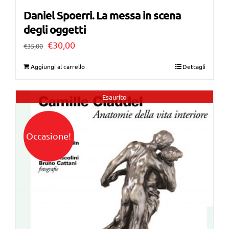
Daniel Spoerri. La messa in scena
degli oggetti
Il
Il
€
30,00
€
35,00
prezzo
prezzo
Aggiungi al carrello
Dettagli
originale
attuale
era:
è:
Esaurito
€35,00.
€30,00.
Occasione!