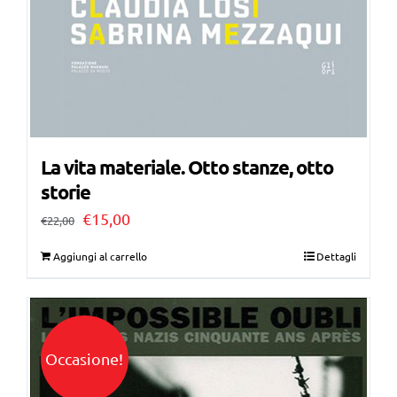
La vita materiale. Otto stanze, otto
storie
Il
Il
€
15,00
€
22,00
prezzo
prezzo
Aggiungi al carrello
Dettagli
originale
attuale
era:
è:
€22,00.
€15,00.
Occasione!