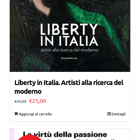
Liberty in Italia. Artisti alla ricerca del
moderno
Il
Il
€
25,00
€
34,00
prezzo
prezzo
Aggiungi al carrello
Dettagli
originale
attuale
era:
è: