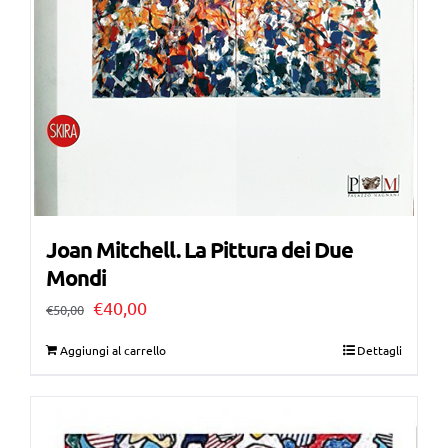
Joan Mitchell. La Pittura dei Due
Mondi
Il
Il
€
40,00
€
50,00
prezzo
prezzo
Aggiungi al carrello
Dettagli
originale
attuale
era:
è:
€50,00.
€40,00.