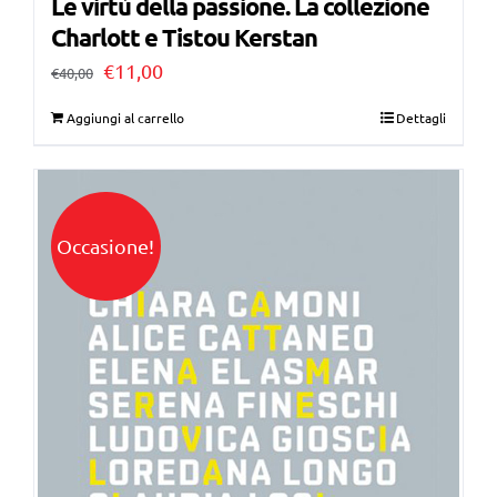
Le virtù della passione. La collezione
Charlott e Tistou Kerstan
Il
Il
€
11,00
€
40,00
prezzo
prezzo
Aggiungi al carrello
Dettagli
originale
attuale
era:
è:
€40,00.
€11,00.
Occasione!