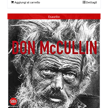
Aggiungi al carrello
Dettagli
originale
attuale
era:
è:
Esaurito
€69,00.
€60,00.