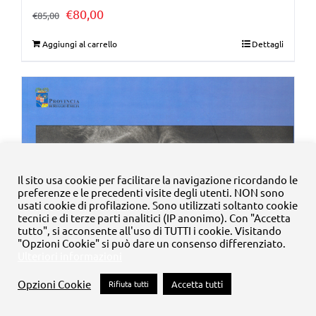
Il
Il
€
80,00
€
85,00
prezzo
prezzo
Aggiungi al carrello
Dettagli
originale
attuale
era:
è:
€85,00.
€80,00.
Il sito usa cookie per facilitare la navigazione ricordando le
preferenze e le precedenti visite degli utenti. NON sono
usati cookie di profilazione. Sono utilizzati soltanto cookie
tecnici e di terze parti analitici (IP anonimo). Con "Accetta
tutto", si acconsente all'uso di TUTTI i cookie. Visitando
"Opzioni Cookie" si può dare un consenso differenziato.
Ulteriori informazioni
Opzioni Cookie
Rifiuta tutti
Accetta tutti