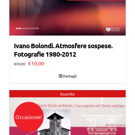
Ivano Bolondi. Atmosfere sospese.
Fotografie 1980-2012
Il
Il
€
10,00
€
30,00
prezzo
prezzo
Dettagli
originale
attuale
era:
è:
Esaurito
€30,00.
€10,00.
Occasione!