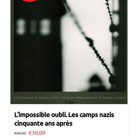
L’impossible oubli. Les camps nazis
cinquante ans après
Il
Il
€
30,00
€
40,00