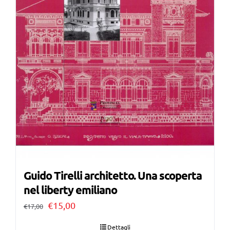
Guido Tirelli architetto. Una scoperta
nel liberty emiliano
Il
Il
€
15,00
€
17,00
prezzo
prezzo
Dettagli