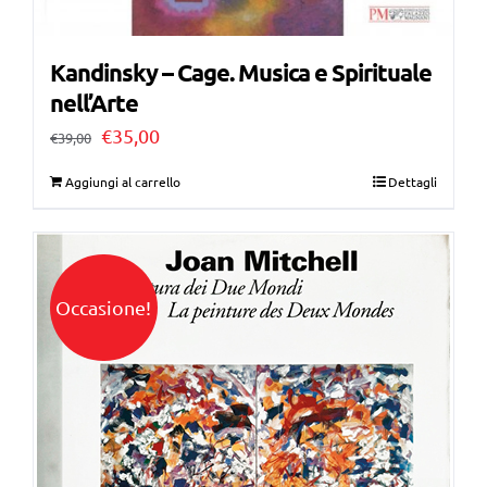
Kandinsky – Cage. Musica e Spirituale
nell’Arte
Il
Il
€
35,00
€
39,00
prezzo
prezzo
Aggiungi al carrello
Dettagli
originale
attuale
era:
è:
€39,00.
€35,00.
Occasione!