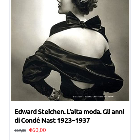
Edward Steichen. L’alta moda. Gli anni
di Condé Nast 1923–1937
Il
Il
€
60,00
€
69,00
prezzo
prezzo