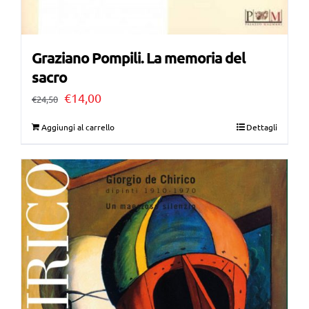
Graziano Pompili. La memoria del
sacro
Il
Il
€
14,00
€
24,50
prezzo
prezzo
Aggiungi al carrello
Dettagli
originale
attuale
era:
è:
€24,50.
€14,00.