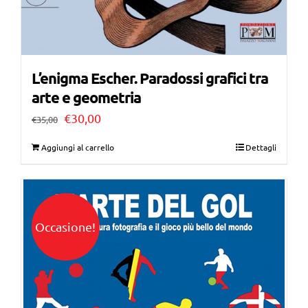
L’enigma Escher. Paradossi grafici tra
arte e geometria
Il
Il
€
30,00
€
35,00
prezzo
prezzo
Aggiungi al carrello
Dettagli
originale
attuale
era:
è:
€35,00.
€30,00.
Occasione!