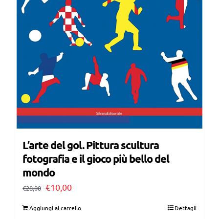
L’arte del gol. Pittura scultura
fotografia e il gioco più bello del
mondo
Il
Il
€
10,00
€
28,00
prezzo
prezzo
Aggiungi al carrello
Dettagli
originale
attuale