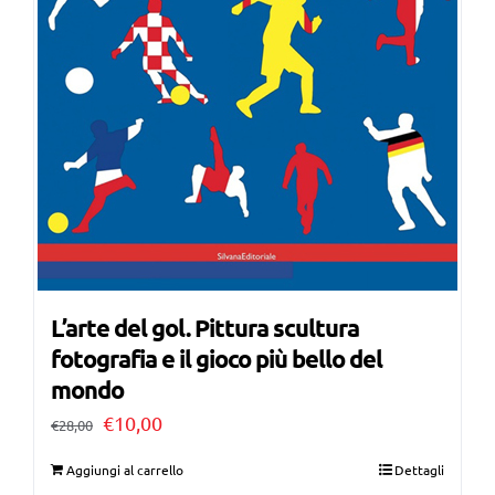
L’arte del gol. Pittura scultura
fotografia e il gioco più bello del
mondo
Il
Il
€
10,00
€
28,00
prezzo
prezzo
Aggiungi al carrello
Dettagli
originale
attuale