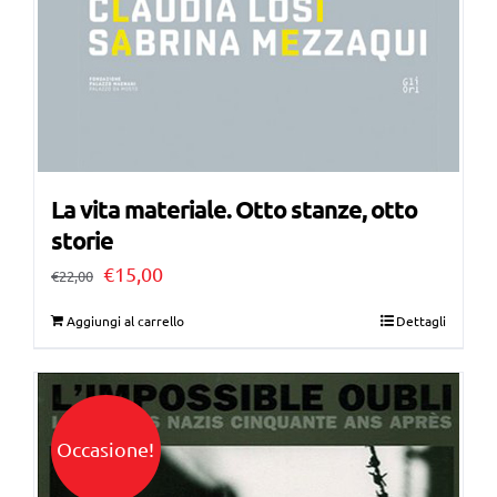
La vita materiale. Otto stanze, otto
storie
Il
Il
€
15,00
€
22,00
prezzo
prezzo
Aggiungi al carrello
Dettagli
originale
attuale
era:
è:
€22,00.
€15,00.
Occasione!