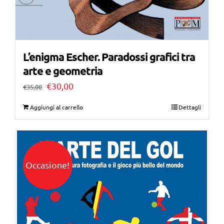
L’enigma Escher. Paradossi grafici tra
arte e geometria
Il
Il
€
30,00
€
35,00
prezzo
prezzo
Aggiungi al carrello
Dettagli
originale
attuale
era:
è:
€35,00.
€30,00.
Occasione!