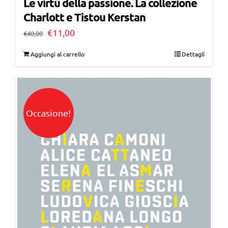
Le virtù della passione. La collezione
Charlott e Tistou Kerstan
Il
Il
€
11,00
€
40,00
prezzo
prezzo
Aggiungi al carrello
Dettagli
originale
attuale
era:
è:
€40,00.
€11,00.
Occasione!