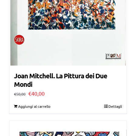
Joan Mitchell. La Pittura dei Due
Mondi
Il
Il
€
40,00
€
50,00
prezzo
prezzo
Aggiungi al carrello
Dettagli
originale
attuale
era:
è:
€50,00.
€40,00.