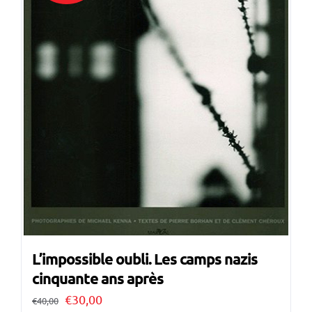
L’impossible oubli. Les camps nazis
cinquante ans après
Il
Il
€
30,00
€
40,00