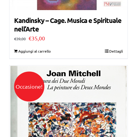
Kandinsky – Cage. Musica e Spirituale
nell’Arte
Il
Il
€
35,00
€
39,00
prezzo
prezzo
Aggiungi al carrello
Dettagli
originale
attuale
era:
è:
€39,00.
€35,00.
Occasione!