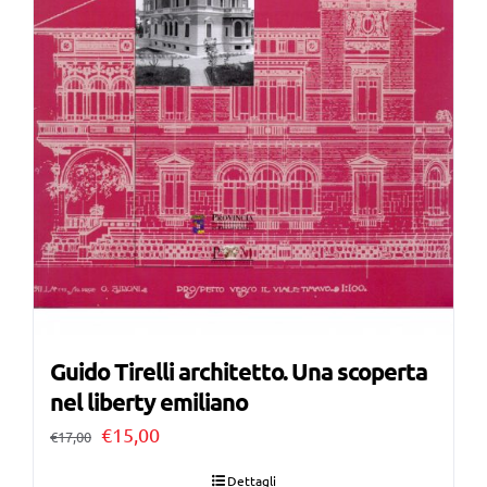
Guido Tirelli architetto. Una scoperta
nel liberty emiliano
Il
Il
€
15,00
€
17,00
prezzo
prezzo
Dettagli