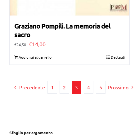
Graziano Pompili. La memoria del
sacro
Il
Il
€
14,00
€
24,50
prezzo
prezzo
Aggiungi al carrello
Dettagli
originale
attuale
era:
è:
€24,50.
€14,00.
Precedente
1
2
3
4
5
Prossimo
Sfoglia per argomento