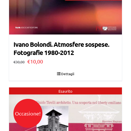
Ivano Bolondi. Atmosfere sospese.
Fotografie 1980-2012
Il
Il
€
10,00
€
30,00
prezzo
prezzo
Dettagli
originale
attuale
era:
è:
Esaurito
€30,00.
€10,00.
Occasione!