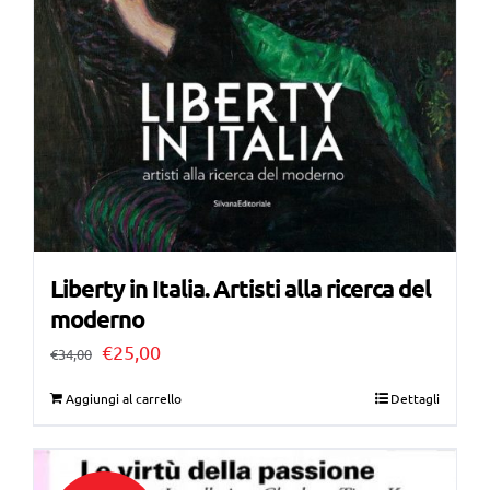
Liberty in Italia. Artisti alla ricerca del
moderno
Il
Il
€
25,00
€
34,00
prezzo
prezzo
Aggiungi al carrello
Dettagli
originale
attuale
era:
è: