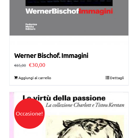
Werner Bischof. Immagini
Il
Il
€
30,00
€
65,00
prezzo
prezzo
Aggiungi al carrello
Dettagli
originale
attuale
era:
è:
€65,00.
€30,00.
Occasione!