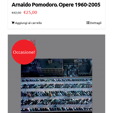
Arnaldo Pomodoro. Opere 1960-2005
Il
Il
€
25,00
€
42,00
prezzo
prezzo
Aggiungi al carrello
Dettagli
originale
attuale
era:
è:
€42,00.
€25,00.
Occasione!