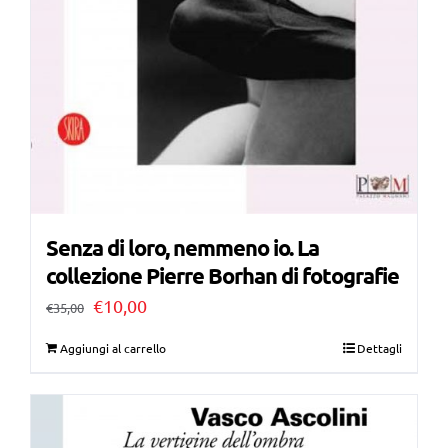
Senza di loro, nemmeno io. La
collezione Pierre Borhan di fotografie
Il
Il
€
10,00
€
35,00
prezzo
prezzo
Aggiungi al carrello
Dettagli
originale
attuale
era:
è:
€35,00.
€10,00.