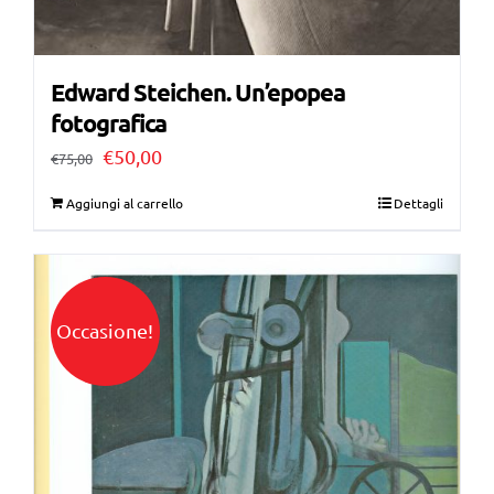
Edward Steichen. Un’epopea
fotografica
Il
Il
€
50,00
€
75,00
prezzo
prezzo
Aggiungi al carrello
Dettagli
originale
attuale
era:
è:
€75,00.
€50,00.
Occasione!