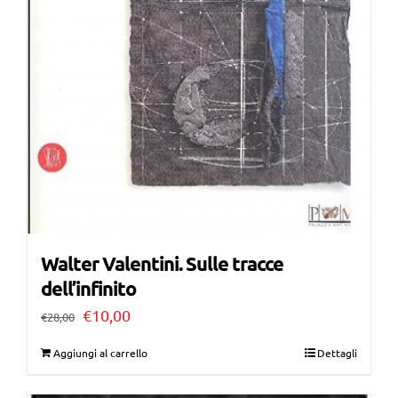
Walter Valentini. Sulle tracce
dell’infinito
Il
Il
€
10,00
€
28,00
prezzo
prezzo
Aggiungi al carrello
Dettagli
originale
attuale