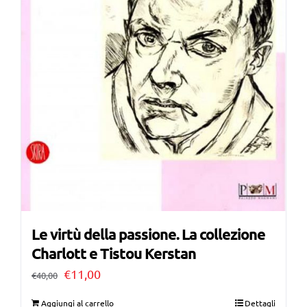
Le virtù della passione. La collezione
Charlott e Tistou Kerstan
Il
Il
€
11,00
€
40,00
prezzo
prezzo
Aggiungi al carrello
Dettagli