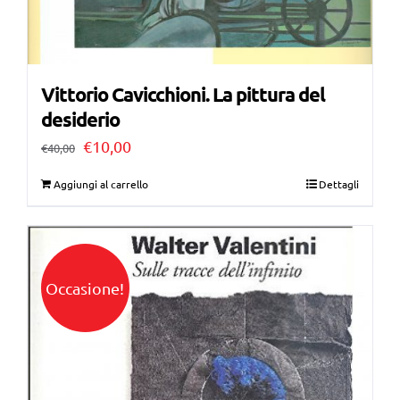
Vittorio Cavicchioni. La pittura del
desiderio
Il
Il
€
10,00
€
40,00
prezzo
prezzo
Aggiungi al carrello
Dettagli
originale
attuale
era:
è:
€40,00.
€10,00.
Occasione!