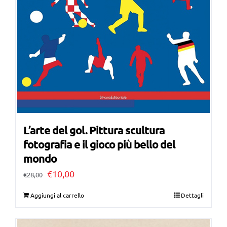
L’arte del gol. Pittura scultura
fotografia e il gioco più bello del
mondo
Il
Il
€
10,00
€
28,00
prezzo
prezzo
Aggiungi al carrello
Dettagli
originale
attuale
era:
è: