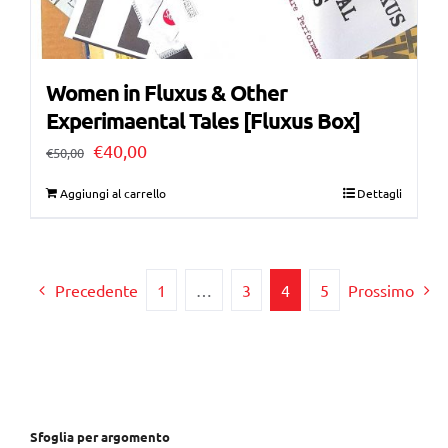
Women in Fluxus & Other
Experimaental Tales [Fluxus Box]
Il
Il
€
40,00
€
50,00
prezzo
prezzo
Aggiungi al carrello
Dettagli
originale
attuale
era:
è:
€50,00.
€40,00.
Precedente
1
…
3
4
5
Prossimo
Sfoglia per argomento