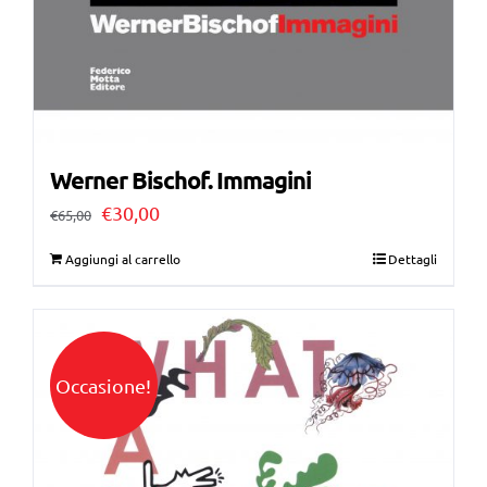
Werner Bischof. Immagini
Il
Il
€
30,00
€
65,00
prezzo
prezzo
Aggiungi al carrello
Dettagli
originale
attuale
era:
è:
€65,00.
€30,00.
Occasione!