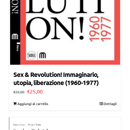
Sex & Revolution! Immaginario,
utopia, liberazione (1960-1977)
Il
Il
€
25,00
€
32,00
prezzo
prezzo
Aggiungi al carrello
Dettagli
originale
attuale
era:
è:
€32,00.
€25,00.