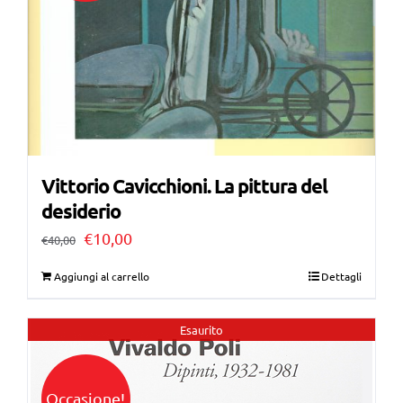
Vittorio Cavicchioni. La pittura del
desiderio
Il
Il
€
10,00
€
40,00
prezzo
prezzo
Aggiungi al carrello
Dettagli
originale
attuale
era:
è:
Esaurito
€40,00.
€10,00.
Occasione!