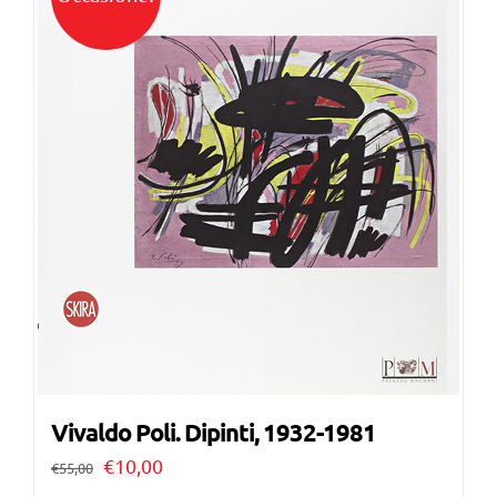
Vivaldo Poli. Dipinti, 1932-1981
Il
Il
€
10,00
€
55,00