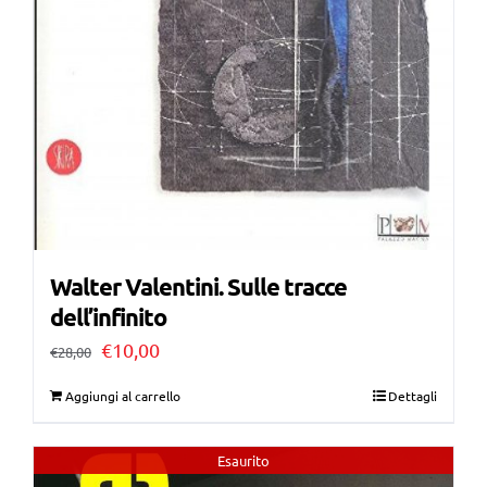
Walter Valentini. Sulle tracce
dell’infinito
Il
Il
€
10,00
€
28,00
prezzo
prezzo
Aggiungi al carrello
Dettagli
originale
attuale
era:
è:
Esaurito