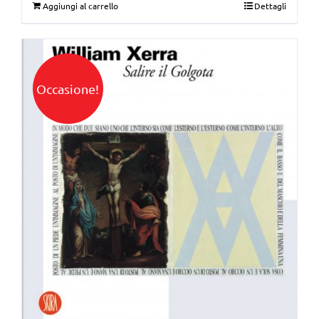
Aggiungi al carrello
Dettagli
originale
attuale
era:
è:
€37,00.
€35,00.
Occasione!