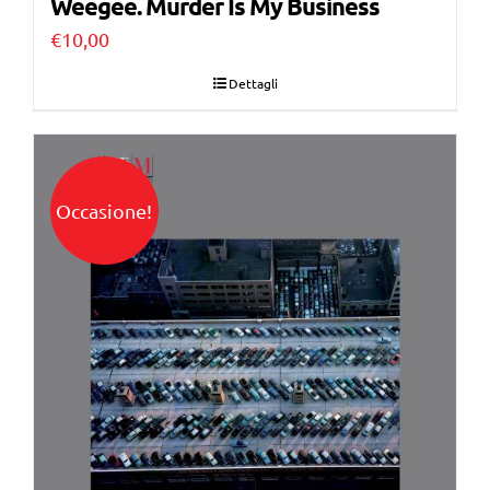
Weegee. Murder Is My Business
€
10,00
Dettagli
Occasione!