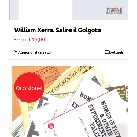
William Xerra. Salire il Golgota
Il
Il
€
15,00
€
25,00
prezzo
prezzo
Aggiungi al carrello
Dettagli
originale
attuale
era:
è:
€25,00.
€15,00.
Occasione!