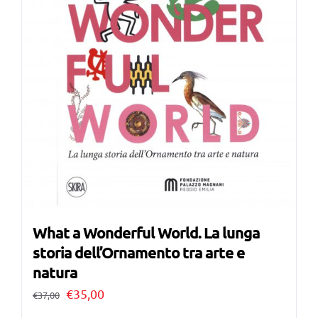
What a Wonderful World. La lunga
storia dell’Ornamento tra arte e
natura
Il
Il
€
35,00
€
37,00
prezzo
prezzo