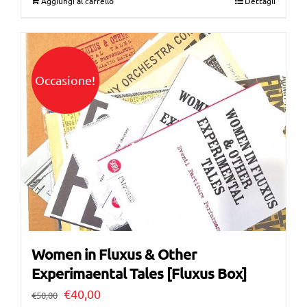
Aggiungi al carrello
Dettagli
originale
attuale
era:
è:
€40,00.
€30,00.
Occasione!
Women in Fluxus & Other
Experimaental Tales [Fluxus Box]
Il
Il
€
40,00
€
50,00