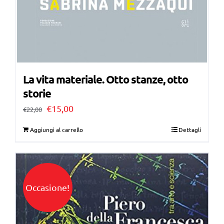
La vita materiale. Otto stanze, otto
storie
Il
Il
€
15,00
€
22,00
prezzo
prezzo
Aggiungi al carrello
Dettagli
originale
attuale
era:
è:
€22,00.
€15,00.
Occasione!