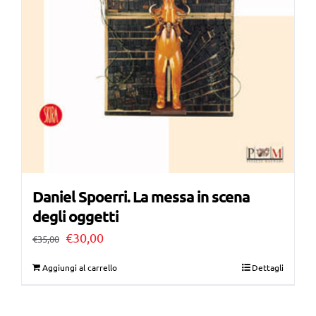
Daniel Spoerri. La messa in scena
degli oggetti
Il
Il
€
30,00
€
35,00
prezzo
prezzo
Aggiungi al carrello
Dettagli
originale
attuale
era:
è: