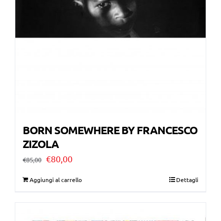
BORN SOMEWHERE BY FRANCESCO
ZIZOLA
Il
Il
€
80,00
€
85,00
prezzo
prezzo
Aggiungi al carrello
Dettagli
originale
attuale
era:
è: