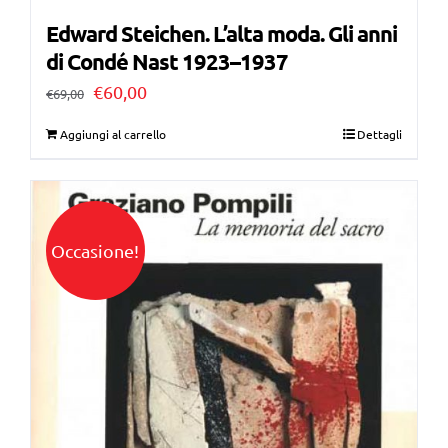
Edward Steichen. L’alta moda. Gli anni
di Condé Nast 1923–1937
Il
Il
€
60,00
€
69,00
prezzo
prezzo
Aggiungi al carrello
Dettagli
originale
attuale
era:
è:
€69,00.
€60,00.
Occasione!