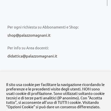
Per ogni richiesta su Abbonamenti e Shop:
shop@palazzomagnani.it
Per info su Area docenti:
didattica@palazzomagnani.it
Il sito usa cookie per facilitare la navigazione ricordando le
preferenze e le precedenti visite degli utenti. NON sono
usati cookie di profilazione. Sono utilizzati soltanto cookie
© Copyright 2020 -
2026 | Tutti i diritti riservati | MyFpm è un
tecnici e di terze parti analitici (IP anonimo). Con "Accetta
progetto della
Fondazione Palazzo Magnani
tutto", si acconsente all'uso di TUTTI i cookie. Visitando
"Opzioni Cookie" si può dare un consenso differenziato.