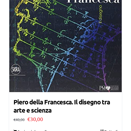
Piero della Francesca. Il disegno tra
arte e scienza
Il
Il
€
30,00
€
40,00
prezzo
prezzo