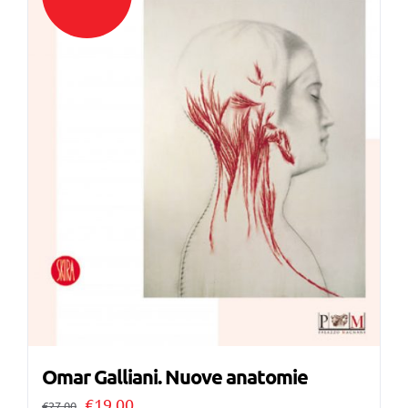
Omar Galliani. Nuove anatomie
Il
Il
€
19,00
€
27,00