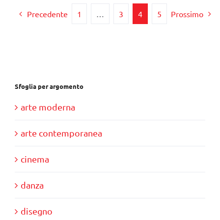
€35,00.
€30,00.
Precedente
1
…
3
4
5
Prossimo
Sfoglia per argomento
arte moderna
arte contemporanea
cinema
danza
disegno