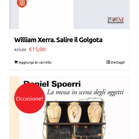
William Xerra. Salire il Golgota
Il
Il
€
15,00
€
25,00
prezzo
prezzo
Aggiungi al carrello
Dettagli
originale
attuale
era:
è:
€25,00.
€15,00.
Occasione!