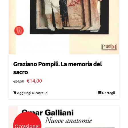
Graziano Pompili. La memoria del
sacro
Il
Il
€
14,00
€
24,50
prezzo
prezzo
Aggiungi al carrello
Dettagli
originale
attuale
era:
è:
€24,50.
€14,00.
Occasione!