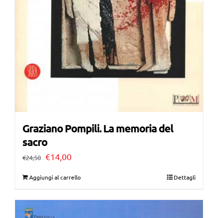
Graziano Pompili. La memoria del
sacro
Il
Il
€
14,00
€
24,50
prezzo
prezzo
Aggiungi al carrello
Dettagli
originale
attuale
era:
è: