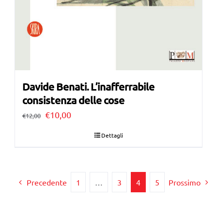
Davide Benati. L’inafferrabile
consistenza delle cose
Il
Il
€
10,00
€
12,00
prezzo
prezzo
Dettagli
originale
attuale
era:
è:
€12,00.
€10,00.
Precedente
1
…
3
4
5
Prossimo