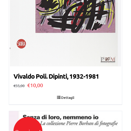
Vivaldo Poli. Dipinti, 1932-1981
Il
Il
€
10,00
€
55,00
prezzo
prezzo
Dettagli
originale
attuale
era:
è:
€55,00.
€10,00.