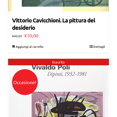
Vittorio Cavicchioni. La pittura del
desiderio
Il
Il
€
10,00
€
40,00
prezzo
prezzo
Aggiungi al carrello
Dettagli
originale
attuale
era:
è:
Esaurito
€40,00.
€10,00.
Occasione!