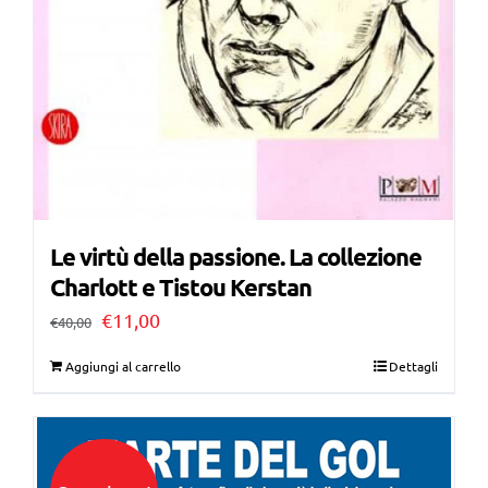
Le virtù della passione. La collezione
Charlott e Tistou Kerstan
Il
Il
€
11,00
€
40,00
prezzo
prezzo
Aggiungi al carrello
Dettagli
originale
attuale
era:
è:
€40,00.
€11,00.