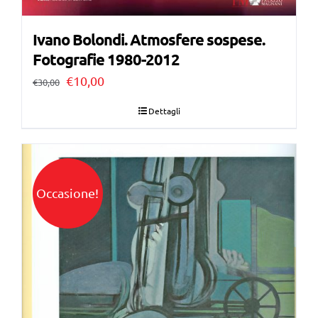
Ivano Bolondi. Atmosfere sospese.
Fotografie 1980-2012
Il
Il
€
10,00
€
30,00
prezzo
prezzo
Dettagli
originale
attuale
era:
è:
€30,00.
€10,00.
Occasione!