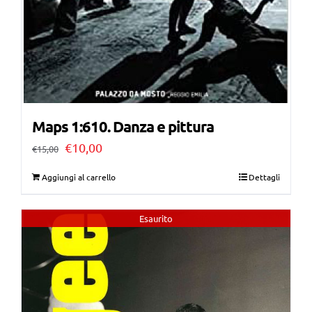
Maps 1:610. Danza e pittura
Il
Il
€
10,00
€
15,00
prezzo
prezzo
Aggiungi al carrello
Dettagli
originale
attuale
era:
è:
Esaurito
€15,00.
€10,00.