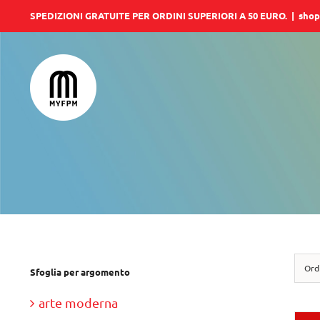
Salta
SPEDIZIONI GRATUITE PER ORDINI SUPERIORI A 50 EURO.
|
shop
al
contenuto
Ord
Sfoglia per argomento
arte moderna