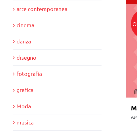
arte contemporanea
O
cinema
danza
disegno
fotografia
grafica
Moda
M
€
45
musica