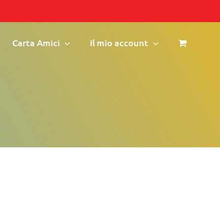
Carta Amici
Il mio account