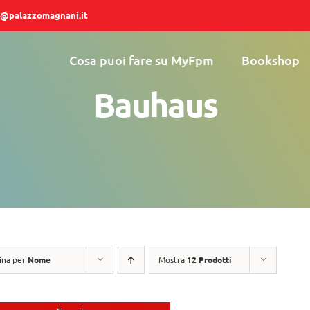
@palazzomagnani.it
Cosa puoi fare su MyFpm
Bookshop
Bauhaus
ina per
Nome
Mostra
12 Prodotti