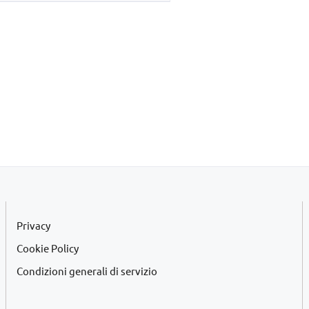
era:
è:
€45,00.
€42,00.
Privacy
Cookie Policy
Condizioni generali di servizio