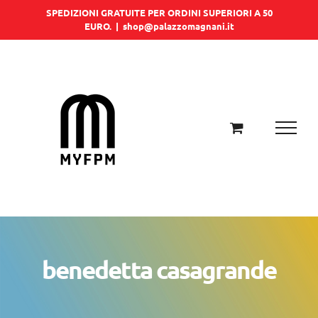
Salta
SPEDIZIONI GRATUITE PER ORDINI SUPERIORI A 50
EURO.
|
shop@palazzomagnani.it
al
contenuto
benedetta casagrande