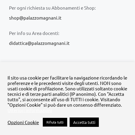
Per ogni richiesta su Abbonamenti e Shop:
shop@palazzomagnani.it
Per info su Area docenti:
didattica@palazzomagnani.it
Il sito usa cookie per facilitare la navigazione ricordando le
preferenze e le precedenti visite degli utenti. NON sono
usati cookie di profilazione. Sono utilizzati soltanto cookie
© Copyright 2020 -
2026 | Tutti i diritti riservati | MyFpm è un
tecnici e di terze parti analitici (IP anonimo). Con "Accetta
progetto della
Fondazione Palazzo Magnani
tutto", si acconsente all'uso di TUTTI i cookie. Visitando
"Opzioni Cookie" si può dare un consenso differenziato.
Ulteriori informazioni
Facebook
Instagram
Twitter
LinkedIn
YouTube
Opzioni Cookie
Rifiuta tutti
Accetta tutti