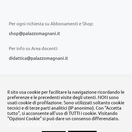
Per ogni richiesta su Abbonamenti e Shop:
shop@palazzomagnani.it
Per info su Area docenti:
didattica@palazzomagnani.it
Il sito usa cookie per facilitare la navigazione ricordando le
preferenze e le precedenti visite degli utenti. NON sono
usati cookie di profilazione. Sono utilizzati soltanto cookie
© Copyright 2020 -
2026 | Tutti i diritti riservati | MyFpm è un
tecnici e di terze parti analitici (IP anonimo). Con "Accetta
progetto della
Fondazione Palazzo Magnani
tutto", si acconsente all'uso di TUTTI i cookie. Visitando
"Opzioni Cookie" si può dare un consenso differenziato.
Ulteriori informazioni
Facebook
Instagram
Twitter
LinkedIn
YouTube