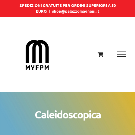
Salta
SPEDIZIONI GRATUITE PER ORDINI SUPERIORI A 50
EURO.
|
shop@palazzomagnani.it
al
contenuto
Caleidoscopica