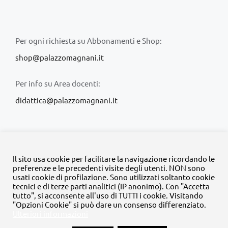
Per ogni richiesta su Abbonamenti e Shop:
shop@palazzomagnani.it
Per info su Area docenti:
didattica@palazzomagnani.it
Il sito usa cookie per facilitare la navigazione ricordando le
preferenze e le precedenti visite degli utenti. NON sono
usati cookie di profilazione. Sono utilizzati soltanto cookie
© Copyright 2020 -
2026 | Tutti i diritti riservati | MyFpm è un
tecnici e di terze parti analitici (IP anonimo). Con "Accetta
progetto della
Fondazione Palazzo Magnani
tutto", si acconsente all'uso di TUTTI i cookie. Visitando
"Opzioni Cookie" si può dare un consenso differenziato.
Ulteriori informazioni
Facebook
Instagram
Twitter
LinkedIn
YouTube