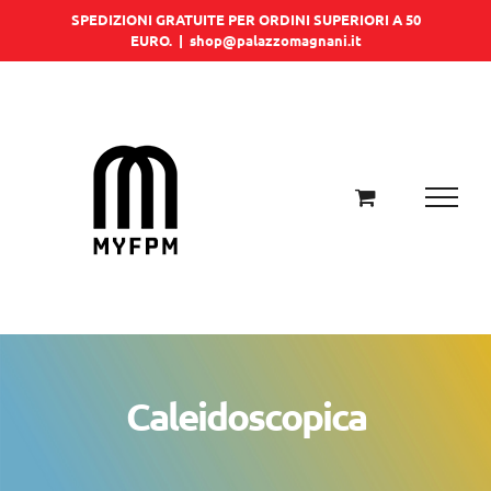
Salta
SPEDIZIONI GRATUITE PER ORDINI SUPERIORI A 50
EURO.
|
shop@palazzomagnani.it
al
contenuto
Caleidoscopica