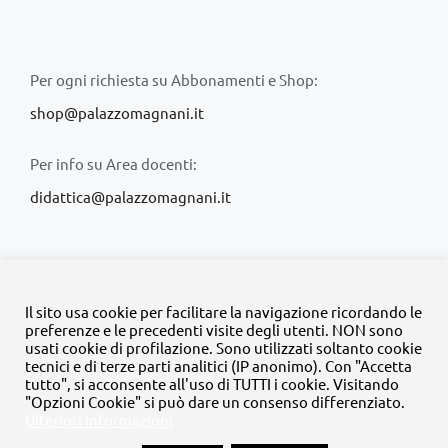
Per ogni richiesta su Abbonamenti e Shop:
shop@palazzomagnani.it
Per info su Area docenti:
didattica@palazzomagnani.it
Il sito usa cookie per facilitare la navigazione ricordando le
preferenze e le precedenti visite degli utenti. NON sono
usati cookie di profilazione. Sono utilizzati soltanto cookie
© Copyright 2020 -
2026 | Tutti i diritti riservati | MyFpm è un
tecnici e di terze parti analitici (IP anonimo). Con "Accetta
progetto della
Fondazione Palazzo Magnani
tutto", si acconsente all'uso di TUTTI i cookie. Visitando
"Opzioni Cookie" si può dare un consenso differenziato.
Ulteriori informazioni
Facebook
Instagram
Twitter
LinkedIn
YouTube