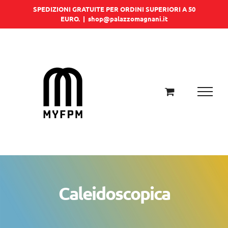
Salta
SPEDIZIONI GRATUITE PER ORDINI SUPERIORI A 50
EURO.
|
shop@palazzomagnani.it
al
contenuto
Caleidoscopica