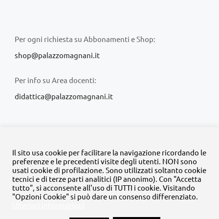
Per ogni richiesta su Abbonamenti e Shop:
shop@palazzomagnani.it
Per info su Area docenti:
didattica@palazzomagnani.it
Il sito usa cookie per facilitare la navigazione ricordando le
preferenze e le precedenti visite degli utenti. NON sono
usati cookie di profilazione. Sono utilizzati soltanto cookie
© Copyright 2020 -
2026 | Tutti i diritti riservati | MyFpm è un
tecnici e di terze parti analitici (IP anonimo). Con "Accetta
progetto della
Fondazione Palazzo Magnani
tutto", si acconsente all'uso di TUTTI i cookie. Visitando
"Opzioni Cookie" si può dare un consenso differenziato.
Ulteriori informazioni
Facebook
Instagram
Twitter
LinkedIn
YouTube