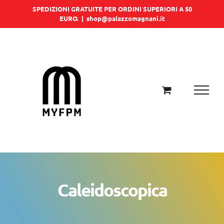
Salta
SPEDIZIONI GRATUITE PER ORDINI SUPERIORI A 50
EURO.
|
shop@palazzomagnani.it
al
contenuto
Caleidoscopica