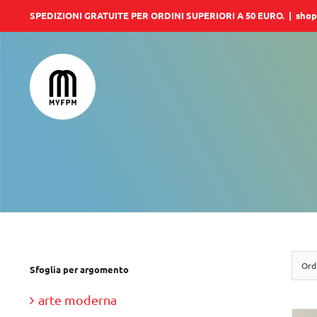
Salta
SPEDIZIONI GRATUITE PER ORDINI SUPERIORI A 50 EURO.
|
shop
al
contenuto
Ord
Sfoglia per argomento
arte moderna