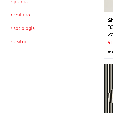
pittura
scultura
Sh
“C
sociologia
Za
teatro
€
1
A