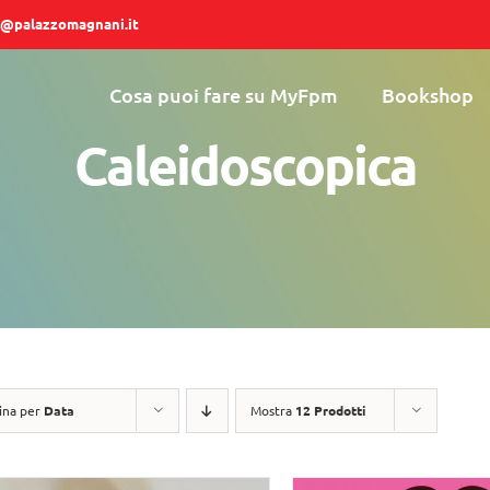
@palazzomagnani.it
Cosa puoi fare su MyFpm
Bookshop
Caleidoscopica
ina per
Data
Mostra
12 Prodotti