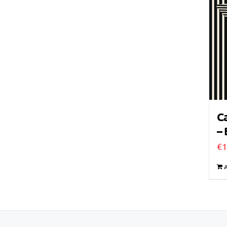
Ca
–
€
1
A